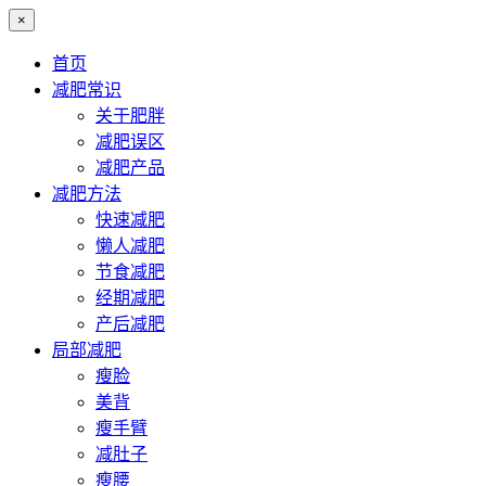
×
首页
减肥常识
关于肥胖
减肥误区
减肥产品
减肥方法
快速减肥
懒人减肥
节食减肥
经期减肥
产后减肥
局部减肥
瘦脸
美背
瘦手臂
减肚子
瘦腰