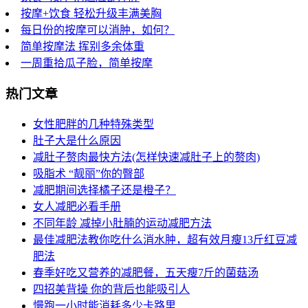
按摩+饮食 轻松升级丰满美胸
每日份的按摩可以消肿，如何？
简单按摩法 挥别多余体重
一周重拾瓜子脸，简单按摩
热门文章
女性肥胖的几种特殊类型
肚子大是什么原因
减肚子赘肉最快方法(怎样快速减肚子上的赘肉)
吸脂术 “靓丽”你的臀部
减肥期间选择橘子还是橙子？
女人减肥必看手册
不同年龄 减掉小肚腩的运动减肥方法
最佳减肥法教你吃什么消水肿，超有效月瘦13斤红豆减
肥法
春季好吃又营养的减肥餐，五天瘦7斤的菌菇汤
四招美背操 你的背后也能吸引人
慢跑一小时能消耗多少卡路里