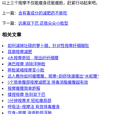
以上三个按摩不仅能瘦身还能瘦脸，赶紧行动起来吧。
上一篇：
含有害成分的减肥药不能吃
下一篇：
远离双下巴 还我尖尖小脸型
相关文章
如何减掉壮硕的萝卜腿，针对性按摩纤细腿肚
耳廓按摩减肥
4大按摩奇招 按出纤纤细腰
淋巴按摩 消除浮肿脸
胖脸紧缩按摩变小脸
达人教你如何瘦腰腹，按摩+刮痧快速瘦出“水蛇腰”
5个简单腹部按摩减肥法 排毒消脂瘦腹超有效
按摩瘦腰简单舒服
揉捏按摩 告别双下巴
5分钟按摩术 轻松瘦局部
呼吸法+按摩法 有效排毒瘦身
饮食+按摩 消退脸部浮肿