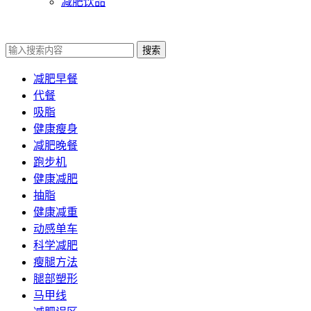
减肥饮品
搜索
减肥早餐
代餐
吸脂
健康瘦身
减肥晚餐
跑步机
健康减肥
抽脂
健康减重
动感单车
科学减肥
瘦腿方法
腿部塑形
马甲线