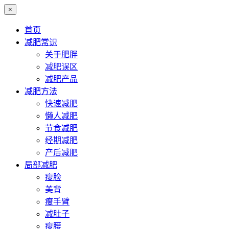
×
首页
减肥常识
关于肥胖
减肥误区
减肥产品
减肥方法
快速减肥
懒人减肥
节食减肥
经期减肥
产后减肥
局部减肥
瘦脸
美背
瘦手臂
减肚子
瘦腰