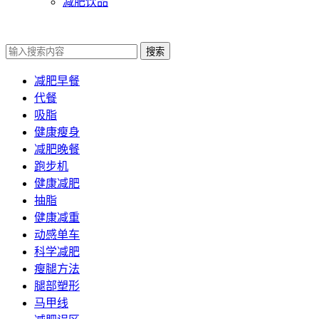
减肥饮品
搜索
减肥早餐
代餐
吸脂
健康瘦身
减肥晚餐
跑步机
健康减肥
抽脂
健康减重
动感单车
科学减肥
瘦腿方法
腿部塑形
马甲线