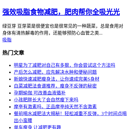
强效吸脂食物减肥，肥肉帮你全吸光光
绿豆芽 豆芽菜是很便宜也是很常见的一种蔬菜，总是食用对
身体有清热解毒的作用，还能够预防心血管之类...
吸脂
热门文章
明星为了减肥对自己有多狠，你会尝试这个方法吗
产后怎么减肥，应先解决水肿和便秘问题
新娘快速减肥瘦身法，让你速成完美S身材
白菜减肥法食谱推荐，瘦身不反弹的秘密
孕期瑜伽 可改善血液循补
小孩肥胖长大了会自然瘦下来吗
摩亭有激素吗，正品摩亭纯天然不含激素
餐前喝水减肥法大揭秘！轻松减重不反弹，3个时间点喝
出小蛮腰
单车瘦身 让减肥更有趣