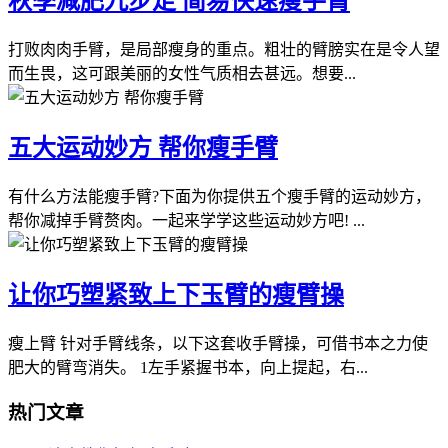
秋季减肥九步走 简易快速瘦手臂
打败肉肉手臂，是局部瘦身的重点。粗壮的臂膀实在是令人望
而生畏，这可跟美丽的女性气质相去甚远。想要...
五大运动妙方 帮你瘦手臂
有什么方法能瘦手臂?下面为你提供五个瘦手臂的运动妙方，
帮你减掉手臂赘肉。一起来学学这些运动妙方吧! ...
让你巧塑紧致上下玉臂的瘦臂操
瘦上臂 针对手臂线条，以下这套收手臂操，可借书本之力使
肥大的臂弯消失。 1左手紧握书本，向上提起，右...
热门文章