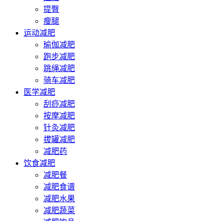
提臀
瘦腿
运动减肥
瑜伽减肥
跑步减肥
跳绳减肥
骑车减肥
医学减肥
刮痧减肥
按摩减肥
针灸减肥
拔罐减肥
减肥药
饮食减肥
减肥餐
减肥食谱
减肥水果
减肥蔬菜