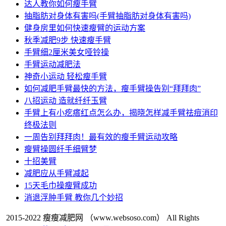
达人教你如何瘦手臂
抽脂肪对身体有害吗(手臂抽脂肪对身体有害吗)
健身房里如何快速瘦臂的运动方案
秋季减肥9步 快速瘦手臂
手臂细2厘米美女哑铃操
手臂运动减肥法
神奇小运动 轻松瘦手臂
如何减肥手臂最快的方法，瘦手臂操告别“拜拜肉”
八招运动 造就纤纤玉臂
手臂上有小疙瘩红点怎么办，揭晓怎样减手臂祛痘消印
终极法则
一周告别拜拜肉！最有效的瘦手臂运动攻略
瘦臂操圆纤手细臂梦
十招美臂
减肥应从手臂减起
15天毛巾操瘦臂成功
消退浮肿手臂 教你几个妙招
2015-2022 瘦瘦减肥网
（www.websoso.com） All Rights