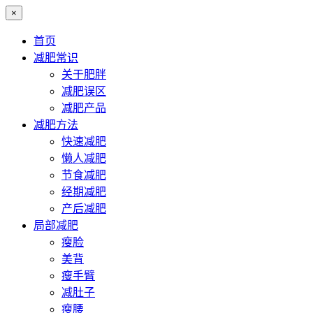
×
首页
减肥常识
关于肥胖
减肥误区
减肥产品
减肥方法
快速减肥
懒人减肥
节食减肥
经期减肥
产后减肥
局部减肥
瘦脸
美背
瘦手臂
减肚子
瘦腰