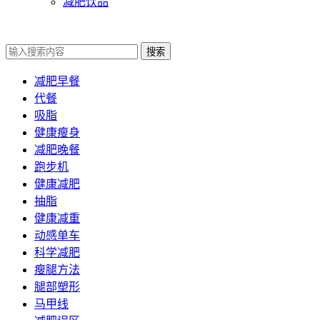
减肥饮品
搜索
减肥早餐
代餐
吸脂
健康瘦身
减肥晚餐
跑步机
健康减肥
抽脂
健康减重
动感单车
科学减肥
瘦腿方法
腿部塑形
马甲线