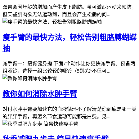
双臂会因年龄的增加而产生皮下脂肪。虽可激烈运动来预防，
但某些肌肉欲无法运动到，而且会产生松驰的问...
瘦手臂的最快方法，轻松告别粗胳膊蝴蝶
袖
减手臂一：瘦臂健身操 下面7个动作让你更快减手臂。预备两
组哑铃，选择一组比较轻的哑铃（5到8镑不但可...
教你如何消除水肿手臂
对付水肿手臂要加速它的血液循环不了解清楚你到底是哪一类
的胖胖手臂，再怎么节食运动可能都是白费。见...