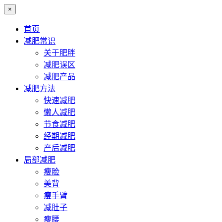
×
首页
减肥常识
关于肥胖
减肥误区
减肥产品
减肥方法
快速减肥
懒人减肥
节食减肥
经期减肥
产后减肥
局部减肥
瘦脸
美背
瘦手臂
减肚子
瘦腰