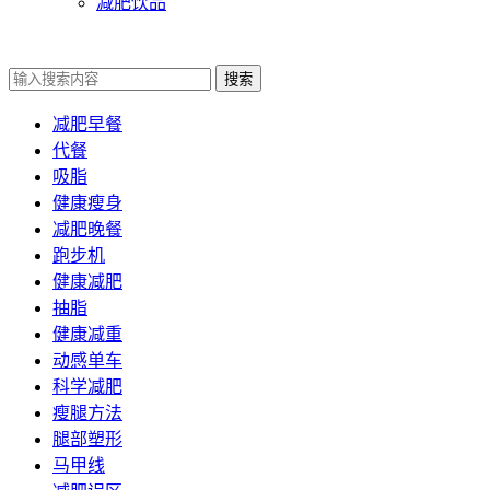
减肥饮品
搜索
减肥早餐
代餐
吸脂
健康瘦身
减肥晚餐
跑步机
健康减肥
抽脂
健康减重
动感单车
科学减肥
瘦腿方法
腿部塑形
马甲线