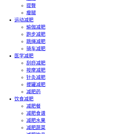
提臀
瘦腿
运动减肥
瑜伽减肥
跑步减肥
跳绳减肥
骑车减肥
医学减肥
刮痧减肥
按摩减肥
针灸减肥
拔罐减肥
减肥药
饮食减肥
减肥餐
减肥食谱
减肥水果
减肥蔬菜