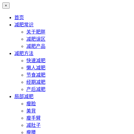
×
首页
减肥常识
关于肥胖
减肥误区
减肥产品
减肥方法
快速减肥
懒人减肥
节食减肥
经期减肥
产后减肥
局部减肥
瘦脸
美背
瘦手臂
减肚子
瘦腰