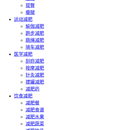
提臀
瘦腿
运动减肥
瑜伽减肥
跑步减肥
跳绳减肥
骑车减肥
医学减肥
刮痧减肥
按摩减肥
针灸减肥
拔罐减肥
减肥药
饮食减肥
减肥餐
减肥食谱
减肥水果
减肥蔬菜