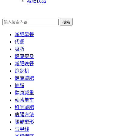
减肥饮品
搜索
减肥早餐
代餐
吸脂
健康瘦身
减肥晚餐
跑步机
健康减肥
抽脂
健康减重
动感单车
科学减肥
瘦腿方法
腿部塑形
马甲线