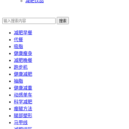
减肥饮品
搜索
减肥早餐
代餐
吸脂
健康瘦身
减肥晚餐
跑步机
健康减肥
抽脂
健康减重
动感单车
科学减肥
瘦腿方法
腿部塑形
马甲线