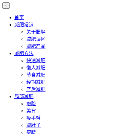
×
首页
减肥常识
关于肥胖
减肥误区
减肥产品
减肥方法
快速减肥
懒人减肥
节食减肥
经期减肥
产后减肥
局部减肥
瘦脸
美背
瘦手臂
减肚子
瘦腰