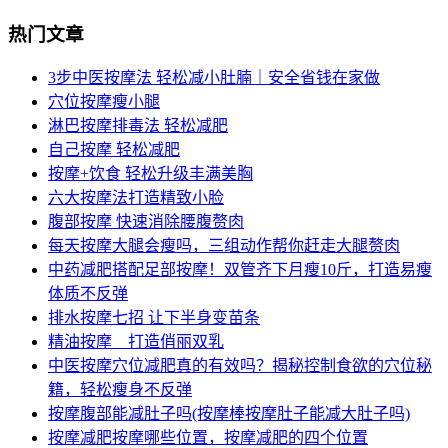
热门文章
3步中医按摩法 轻松减小肚腩｜安全省钱在家做
穴位按摩瘦小腿
淋巴按摩排毒法 轻松减肥
自己按摩 轻松减肥
按摩+饮食 轻松升级丰满美胸
六大按摩法打造精致小脸
腹部按摩 快速消除腰腹赘肉
每天按摩大腿会瘦吗，三组动作帮你赶走大腿赘肉
中药减肥搭配足部按摩！双管齐下月瘦10斤，打造易瘦
体质不反弹
排水按摩七招 让下半身变苗条
精油按摩 打造俏丽双乳
中医按摩穴位减肥真的有效吗？揭秘控制食欲的穴位秘
籍，轻松瘦身不反弹
按摩腹部能减肚子吗(按摩棒按摩肚子能减大肚子吗)
按摩减肥按摩哪些位置，按摩减肥的四个位置