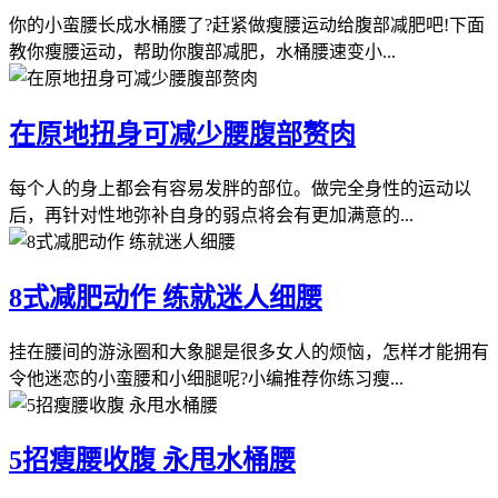
你的小蛮腰长成水桶腰了?赶紧做瘦腰运动给腹部减肥吧!下面
教你瘦腰运动，帮助你腹部减肥，水桶腰速变小...
在原地扭身可减少腰腹部赘肉
每个人的身上都会有容易发胖的部位。做完全身性的运动以
后，再针对性地弥补自身的弱点将会有更加满意的...
8式减肥动作 练就迷人细腰
挂在腰间的游泳圈和大象腿是很多女人的烦恼，怎样才能拥有
令他迷恋的小蛮腰和小细腿呢?小编推荐你练习瘦...
5招瘦腰收腹 永甩水桶腰