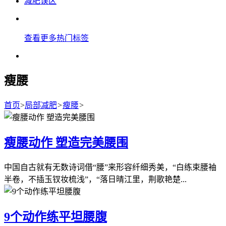
减肥误区
查看更多热门标签
瘦腰
首页
>
局部减肥
>
瘦腰
>
瘦腰动作 塑造完美腰围
中国自古就有无数诗词借“腰”来形容纤细秀美，“白练束腰袖
半卷，不插玉钗妆梳浅”，“落日晴江里，荆歌艳楚...
9个动作练平坦腰腹