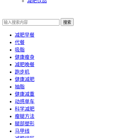
减肥饮品
搜索
减肥早餐
代餐
吸脂
健康瘦身
减肥晚餐
跑步机
健康减肥
抽脂
健康减重
动感单车
科学减肥
瘦腿方法
腿部塑形
马甲线