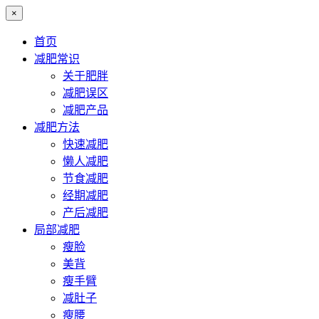
×
首页
减肥常识
关于肥胖
减肥误区
减肥产品
减肥方法
快速减肥
懒人减肥
节食减肥
经期减肥
产后减肥
局部减肥
瘦脸
美背
瘦手臂
减肚子
瘦腰