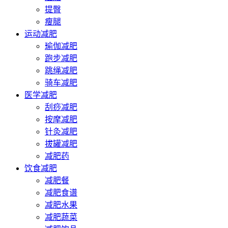
提臀
瘦腿
运动减肥
瑜伽减肥
跑步减肥
跳绳减肥
骑车减肥
医学减肥
刮痧减肥
按摩减肥
针灸减肥
拔罐减肥
减肥药
饮食减肥
减肥餐
减肥食谱
减肥水果
减肥蔬菜