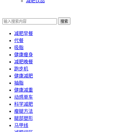
减肥饮品
搜索
减肥早餐
代餐
吸脂
健康瘦身
减肥晚餐
跑步机
健康减肥
抽脂
健康减重
动感单车
科学减肥
瘦腿方法
腿部塑形
马甲线