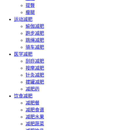
提臀
瘦腿
运动减肥
瑜伽减肥
跑步减肥
跳绳减肥
骑车减肥
医学减肥
刮痧减肥
按摩减肥
针灸减肥
拔罐减肥
减肥药
饮食减肥
减肥餐
减肥食谱
减肥水果
减肥蔬菜