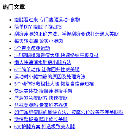
热门文章
瘦腿看过来 专门瘦腿运动+食物
简单DIY 瘦腿平腹四招
刮痧瘦腿的正确方法，掌握刮痧要诀打造迷人美腿
每天转脚踝 紧实小腿肉
5个春季瘦腿运动
5式瘦腿操翘臀瘦大腿 快速终结平板身材
懒人快速消水肿瘦小腿方法
6个简单动作 让你回归性感美腿
运动时小腿抽筋的原因及处理方法
5个动作拯救粗壮大腿 恢复自信穿短裙
快速美体操 瘦腰瘦腿瘦手臂
产后紧急瘦腿方 快速瘦腿
丝袜美腿吗 专家称不靠谱
如何减肥瘦腿的最快方法，按摩穴位改善不完美腿型
激情踏板操 踏出修长美腿
6大护腿方案 打造极致美人腿