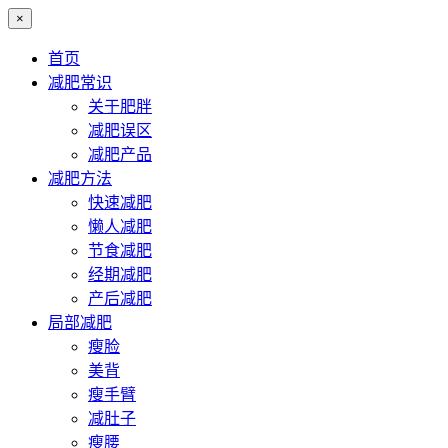
×
首页
减肥常识
关于肥胖
减肥误区
减肥产品
减肥方法
快速减肥
懒人减肥
节食减肥
经期减肥
产后减肥
局部减肥
瘦脸
美背
瘦手臂
减肚子
瘦腰