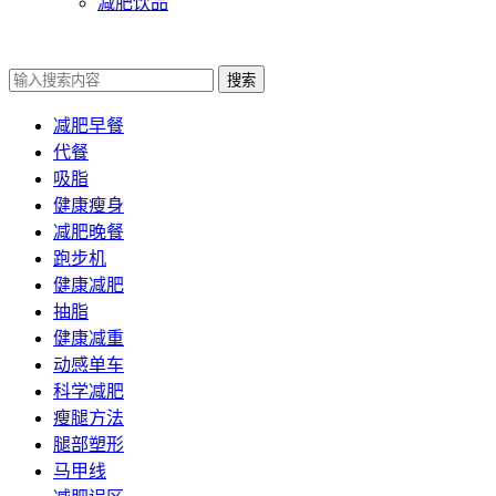
减肥饮品
搜索
减肥早餐
代餐
吸脂
健康瘦身
减肥晚餐
跑步机
健康减肥
抽脂
健康减重
动感单车
科学减肥
瘦腿方法
腿部塑形
马甲线