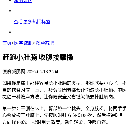
减肥误区
查看更多热门标签
首页
>
医学减肥
>
按摩减肥
赶跑小肚腩 收腹按摩操
瘦瘦减肥网
2026-05-13
2504
如果你是属于那种容易长小肚腩的类型，那你就要小心了。不
当的饮食习惯、压力、疲劳等因素都会让你滋长小肚腩。中医
提倡一种按摩方法，让你既安全又省钱就能去掉肚腩肉。
第一步：平躺在床上，臂部垫一个枕头。全身放松，将两手手
心叠放按于肚脐上，先按顺时针方向揉100次，然后按逆时针
方向揉100次。揉时用力适度，动作轻柔，呼吸自然。