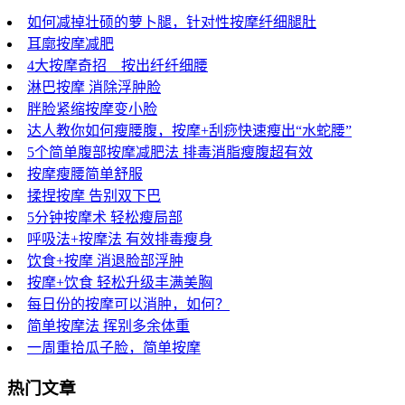
如何减掉壮硕的萝卜腿，针对性按摩纤细腿肚
耳廓按摩减肥
4大按摩奇招 按出纤纤细腰
淋巴按摩 消除浮肿脸
胖脸紧缩按摩变小脸
达人教你如何瘦腰腹，按摩+刮痧快速瘦出“水蛇腰”
5个简单腹部按摩减肥法 排毒消脂瘦腹超有效
按摩瘦腰简单舒服
揉捏按摩 告别双下巴
5分钟按摩术 轻松瘦局部
呼吸法+按摩法 有效排毒瘦身
饮食+按摩 消退脸部浮肿
按摩+饮食 轻松升级丰满美胸
每日份的按摩可以消肿，如何？
简单按摩法 挥别多余体重
一周重拾瓜子脸，简单按摩
热门文章