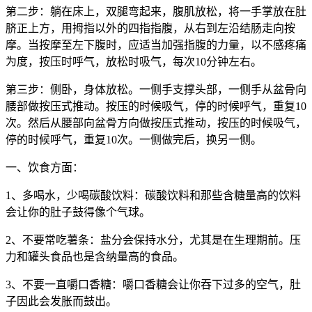
第二步：躺在床上，双腿弯起来，腹肌放松，将一手掌放在肚
脐正上方，用拇指以外的四指指腹，从右到左沿结肠走向按
摩。当按摩至左下腹时，应适当加强指腹的力量，以不感疼痛
为度，按压时呼气，放松时吸气，每次10分钟左右。
第三步：侧卧，身体放松。一侧手支撑头部，一侧手从盆骨向
腰部做按压式推动。按压的时候吸气，停的时候呼气，重复10
次。然后从腰部向盆骨方向做按压式推动，按压的时候吸气，
停的时候呼气，重复10次。一侧做完后，换另一侧。
一、饮食方面：
1、多喝水，少喝碳酸饮料：碳酸饮料和那些含糖量高的饮料
会让你的肚子鼓得像个气球。
2、不要常吃薯条：盐分会保持水分，尤其是在生理期前。压
力和罐头食品也是含纳量高的食品。
3、不要一直嚼口香糖：嚼口香糖会让你吞下过多的空气，肚
子因此会发胀而鼓出。