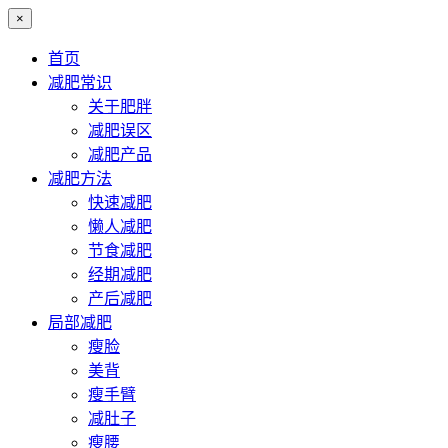
×
首页
减肥常识
关于肥胖
减肥误区
减肥产品
减肥方法
快速减肥
懒人减肥
节食减肥
经期减肥
产后减肥
局部减肥
瘦脸
美背
瘦手臂
减肚子
瘦腰