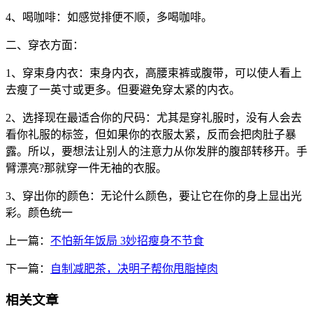
4、喝咖啡：如感觉排便不顺，多喝咖啡。
二、穿衣方面：
1、穿束身内衣：束身内衣，高腰束裤或腹带，可以使人看上
去瘦了一英寸或更多。但要避免穿太紧的内衣。
2、选择现在最适合你的尺码：尤其是穿礼服时，没有人会去
看你礼服的标签，但如果你的衣服太紧，反而会把肉肚子暴
露。所以，要想法让别人的注意力从你发胖的腹部转移开。手
臂漂亮?那就穿一件无袖的衣服。
3、穿出你的颜色：无论什么颜色，要让它在你的身上显出光
彩。颜色统一
上一篇：
不怕新年饭局 3妙招瘦身不节食
下一篇：
自制减肥茶，决明子帮你甩脂掉肉
相关文章