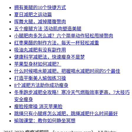
拥有美腿的10个快捷方式
夏日减肥之运动篇
挥舞大腿，减掉腰腹赘肉
五个瘦腿方法 活动肌肉塑造美腿
小腿肥肉多怎么减？六个简单动作轻松甩掉赘肉
红枣果醋的制作方法，每天一杯轻松减重
吸油丸减肥有没有副作用
健康科学减肥法，快速瘦身不是梦
苹果型身材如何减肥？
什么时候喝水能减肥，把握喝水减肥时间的5个最佳
打造平衡美人瑜伽练习操
8个减肥方法助你成功瘦身
冬季跑步减肥全攻略！寒冷天气燃脂效率更高，7大技巧
安全瘦身
瘦脸按摩操 消灭苹果脸
跳绳只有小腿疼怎么减肥，跳绳减肥什么时间最好
瑜珈课堂：教你如何静坐冥想