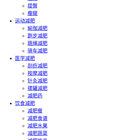
提臀
瘦腿
运动减肥
瑜伽减肥
跑步减肥
跳绳减肥
骑车减肥
医学减肥
刮痧减肥
按摩减肥
针灸减肥
拔罐减肥
减肥药
饮食减肥
减肥餐
减肥食谱
减肥水果
减肥蔬菜