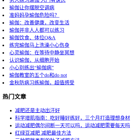
男人练习瑜伽 入门有诀窍
瑜伽让你摆脱空调病
准妈妈孕瑜伽危险吗？
瑜伽：改善健康，改变生活
瑜伽并非人人都可以练习
瑜伽饮食、体位Q&A
练完瑜伽马上洗澡小心伤身
心灵瑜伽：在等待中静坐冥想
认识瑜伽，从细胞开始
小心别练出“瑜伽病”
瑜伽教室的五个do和do not
金秋防病习练瑜伽，超值感受
热门文章
减肥还是主动出汗好
科学增肌指南：吃好睡好练好，三个月打造理想身材
运动减肥偶尔间断一天可以吗，运动减肥需要每天吗
红绿豆减肥 减肥最佳方法