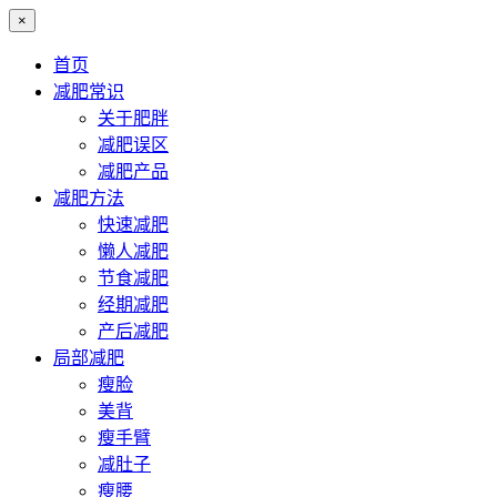
×
首页
减肥常识
关于肥胖
减肥误区
减肥产品
减肥方法
快速减肥
懒人减肥
节食减肥
经期减肥
产后减肥
局部减肥
瘦脸
美背
瘦手臂
减肚子
瘦腰