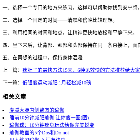
一、选择一个专门的地方来练习，这样可以帮助你找到安宁感
二、选择一个固定的时间——清晨和傍晚比较理想。
三、利用相同的时间和地点，让精神更快地放松和平静下来。
四、坐下来后，让背部、颈部和头部保持在同一条直接上，面
五、在冥想的过程中，保持身体温暖
上一篇：
瘦肚子的最快方法15天，6种见效快的方法推荐给大家
下一篇：
低强度运动减肥 1月轻松减10磅
相关文章
专减大腿内侧赘肉的瑜伽
睡前10分钟减肥瑜伽 让你瘦一圈(图)
瑜伽球：10分钟瘦身玩法给你完美蜕变
瑜伽教室的5个Dos和Do not