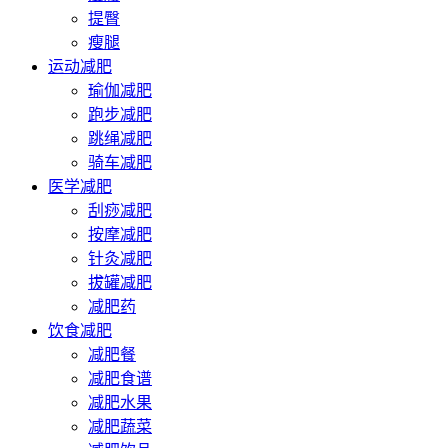
提臀
瘦腿
运动减肥
瑜伽减肥
跑步减肥
跳绳减肥
骑车减肥
医学减肥
刮痧减肥
按摩减肥
针灸减肥
拔罐减肥
减肥药
饮食减肥
减肥餐
减肥食谱
减肥水果
减肥蔬菜