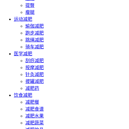
提臀
瘦腿
运动减肥
瑜伽减肥
跑步减肥
跳绳减肥
骑车减肥
医学减肥
刮痧减肥
按摩减肥
针灸减肥
拔罐减肥
减肥药
饮食减肥
减肥餐
减肥食谱
减肥水果
减肥蔬菜