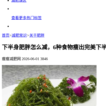
减肥误区
查看更多热门标签
首页
>
减肥常识
>
关于肥胖
下半身肥胖怎么减，6种食物瘦出完美下
瘦瘦减肥网
2026-06-01
3846