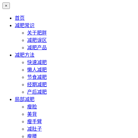
×
首页
减肥常识
关于肥胖
减肥误区
减肥产品
减肥方法
快速减肥
懒人减肥
节食减肥
经期减肥
产后减肥
局部减肥
瘦脸
美背
瘦手臂
减肚子
瘦腰