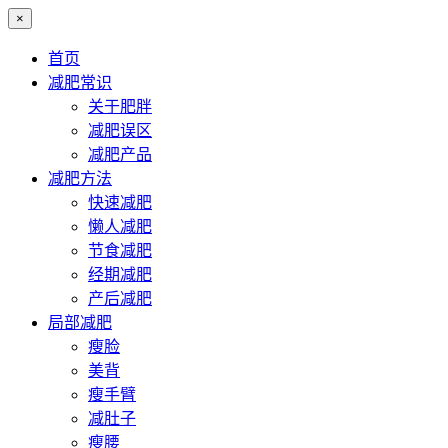
×
首页
减肥常识
关于肥胖
减肥误区
减肥产品
减肥方法
快速减肥
懒人减肥
节食减肥
经期减肥
产后减肥
局部减肥
瘦脸
美背
瘦手臂
减肚子
瘦腰