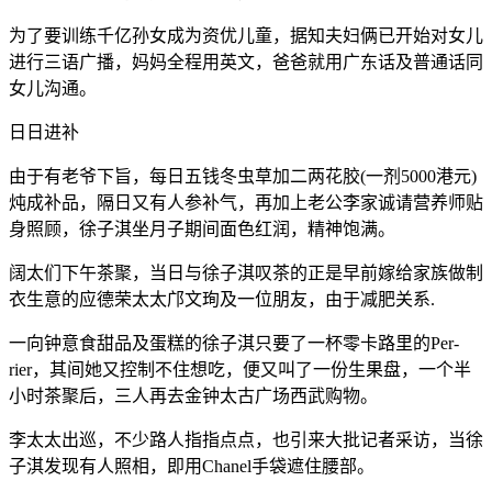
为了要训练千亿孙女成为资优儿童，据知夫妇俩已开始对女儿
进行三语广播，妈妈全程用英文，爸爸就用广东话及普通话同
女儿沟通。
日日进补
由于有老爷下旨，每日五钱冬虫草加二两花胶(一剂5000港元)
炖成补品，隔日又有人参补气，再加上老公李家诚请营养师贴
身照顾，徐子淇坐月子期间面色红润，精神饱满。
阔太们下午茶聚，当日与徐子淇叹茶的正是早前嫁给家族做制
衣生意的应德荣太太邝文珣及一位朋友，由于减肥关系.
一向钟意食甜品及蛋糕的徐子淇只要了一杯零卡路里的Per-
rier，其间她又控制不住想吃，便又叫了一份生果盘，一个半
小时茶聚后，三人再去金钟太古广场西武购物。
李太太出巡，不少路人指指点点，也引来大批记者采访，当徐
子淇发现有人照相，即用Chanel手袋遮住腰部。