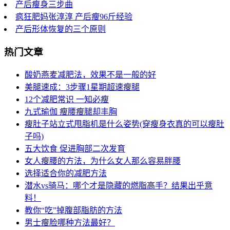
产后瘦身三步曲
疯狂肥妈张淳淳 产后瘦96斤经验
产后形体恢复的三个原则
热门文章
酸奶燕麦减肥法，效果不是一般的好
美腿速成：3步骤1星期超速瘦腿
12个减肥常识 一知必瘦
九式瑜伽 瘦腰瘦腿却丰胸
瘦肚子站立式甩脂机是什么姿势(穿瘦身衣真的可以瘦肚
子吗)
五大饮食 促进胸部二次发育
女人瘦腰的方法，为什么女人那么容易胖腰
选择适合你的减肥方法
潜水vs骑马：哪个才是隐藏的燃脂高手？结果出乎意
料！
教你“吃”掉腹部脂肪的方法
男士瘦脸哪种方法最好？