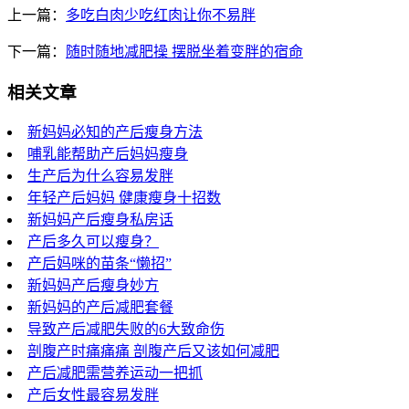
上一篇：
多吃白肉少吃红肉让你不易胖
下一篇：
随时随地减肥操 摆脱坐着变胖的宿命
相关文章
新妈妈必知的产后瘦身方法
哺乳能帮助产后妈妈瘦身
生产后为什么容易发胖
年轻产后妈妈 健康瘦身十招数
新妈妈产后瘦身私房话
产后多久可以瘦身？
产后妈咪的苗条“懒招”
新妈妈产后瘦身妙方
新妈妈的产后减肥套餐
导致产后减肥失败的6大致命伤
剖腹产时痛痛痛 剖腹产后又该如何减肥
产后减肥需营养运动一把抓
产后女性最容易发胖