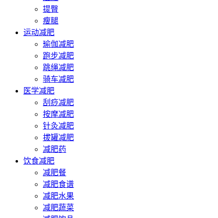
提臀
瘦腿
运动减肥
瑜伽减肥
跑步减肥
跳绳减肥
骑车减肥
医学减肥
刮痧减肥
按摩减肥
针灸减肥
拔罐减肥
减肥药
饮食减肥
减肥餐
减肥食谱
减肥水果
减肥蔬菜