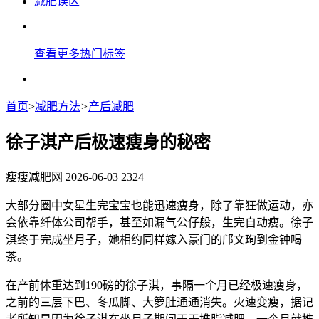
减肥误区
查看更多热门标签
首页
>
减肥方法
>
产后减肥
徐子淇产后极速瘦身的秘密
瘦瘦减肥网
2026-06-03
2324
大部分圈中女星生完宝宝也能迅速瘦身，除了靠狂做运动，亦
会依靠纤体公司帮手，甚至如漏气公仔般，生完自动瘦。徐子
淇终于完成坐月子，她相约同样嫁入豪门的邝文珣到金钟喝
茶。
在产前体重达到190磅的徐子淇，事隔一个月已经极速瘦身，
之前的三层下巴、冬瓜脚、大箩肚通通消失。火速变瘦，据记