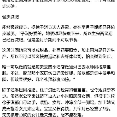
者所知是因为徐子淇在坐月子期间天天推脂减肥，一个月就推
走50磅。
偷步减肥
能够极速瘦身，据徐子淇身边人透露，她在坐月子期间已经偷
步减肥。“子淇好爱美，她很想尽快瘦下来，所以生完两星期
已经要减肥，但是坐月子期间不可以节食.
这段时间她只可以戒甜品，补品还要照食，加上因为是开刀生
产，所以不可以那么快做运动和去纤体公司，怕会碰到伤口.
唯一可以做的就是每天去四季酒店做通淋巴去水肿同按摩推
脂。不过，腹部那个深层伤口还没好呢，所以都是集中做手和
脚，但效果很好，几个礼拜就瘦50磅。”
除了通淋巴同推脂，徐子淇因为经常抱着宝宝，也令她减磅不
少。虽然老公李家诚请了12人24小时照顾母女俩，但很多时候
徐子淇都自己动手，喂奶、换片、冲凉全部一脚踢，加上她又
成天抱着女儿来回走，宝宝又长得快，几个月已经重了5磅，
天天抱着13磅的女儿走来走去，想不瘦都难。