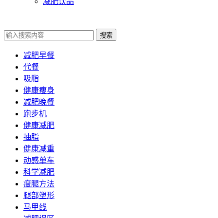
减肥饮品
搜索
减肥早餐
代餐
吸脂
健康瘦身
减肥晚餐
跑步机
健康减肥
抽脂
健康减重
动感单车
科学减肥
瘦腿方法
腿部塑形
马甲线