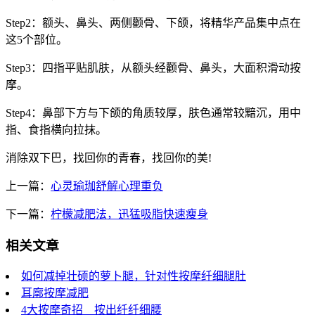
Step2：额头、鼻头、两侧颧骨、下颌，将精华产品集中点在
这5个部位。
Step3：四指平贴肌肤，从额头经颧骨、鼻头，大面积滑动按
摩。
Step4：鼻部下方与下颌的角质较厚，肤色通常较黯沉，用中
指、食指横向拉抹。
消除双下巴，找回你的青春，找回你的美!
上一篇：
心灵瑜珈舒解心理重负
下一篇：
柠檬减肥法，迅猛吸脂快速瘦身
相关文章
如何减掉壮硕的萝卜腿，针对性按摩纤细腿肚
耳廓按摩减肥
4大按摩奇招 按出纤纤细腰