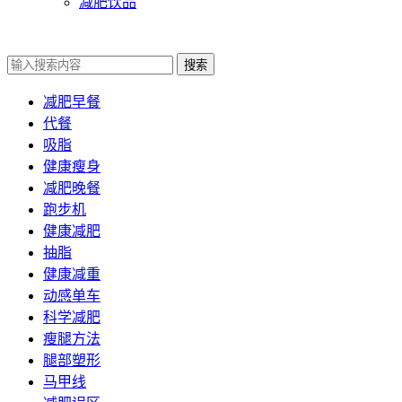
减肥饮品
搜索
减肥早餐
代餐
吸脂
健康瘦身
减肥晚餐
跑步机
健康减肥
抽脂
健康减重
动感单车
科学减肥
瘦腿方法
腿部塑形
马甲线