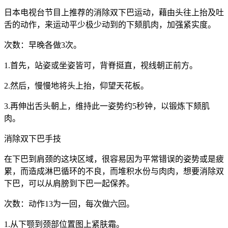
日本电视台节目上推荐的消除双下巴运动，藉由头往上抬及吐
舌的动作，来运动平少极少动到的下颏肌肉，加强紧实度。
次数：早晚各做3次。
1.首先，站姿或坐姿皆可，背脊挺直，视线朝正前方。
2.然后，慢慢地将头上抬，仰望天花板。
3.再伸出舌头朝上，维持此一姿势约5秒钟，以锻炼下颏肌
肉。
消除双下巴手技
在下巴到肩颈的这块区域，很容易因为平常错误的姿势或是疲
累，而造成淋巴循环的不良，而堆积水份与肉肉，想要消除双
下巴，可以从肩膀到下巴一起保养。
次数：动作13为一回，每次做六回。
1.从下颚到颈部位置图上紧肤霜。