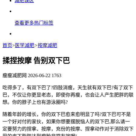
减肥误区
查看更多热门标签
首页
>
医学减肥
>
按摩减肥
揉捏按摩 告别双下巴
瘦瘦减肥网
2026-06-22
1763
吃得多了，有双下巴了?四肢消瘦，天生就有双下巴?有了双下
巴，不仅让你更显老态，即使你再瘦，也会让人产生肥胖的联
想。你的脖子上也有游泳圈吗?
随着年龄的增长，你的双下巴愈来愈明显了吗?双下巴可不是
一个好对付的家伙，如果你想要摆脱恼人的双下巴,那么请一
定要努力的捏拿、按摩，充份的按摩、捏拿动作对于消除双下