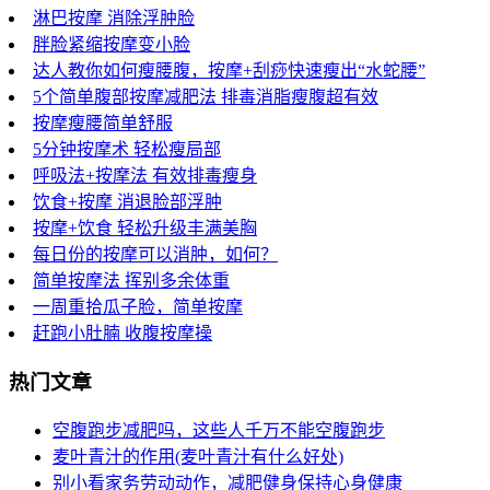
淋巴按摩 消除浮肿脸
胖脸紧缩按摩变小脸
达人教你如何瘦腰腹，按摩+刮痧快速瘦出“水蛇腰”
5个简单腹部按摩减肥法 排毒消脂瘦腹超有效
按摩瘦腰简单舒服
5分钟按摩术 轻松瘦局部
呼吸法+按摩法 有效排毒瘦身
饮食+按摩 消退脸部浮肿
按摩+饮食 轻松升级丰满美胸
每日份的按摩可以消肿，如何？
简单按摩法 挥别多余体重
一周重拾瓜子脸，简单按摩
赶跑小肚腩 收腹按摩操
热门文章
空腹跑步减肥吗，这些人千万不能空腹跑步
麦叶青汁的作用(麦叶青汁有什么好处)
别小看家务劳动动作，减肥健身保持心身健康