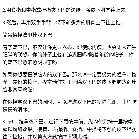
2.用食指和中指或拇指夹下巴的边缘，将皮下肌肉往上夹。
3.然后，再用双手手背，将下颚多余的肌肉由下往上推。
简易揉捏法甩掉双下巴
有了双下巴，不仅让你更显老态，即使你再瘦，也会让人产生
肥胖的联想。你的脖子上也有游泳圈吗?随着年龄的增长，你
的双下巴愈来愈明显了吗?
如果你想要摆脱恼人的双下巴。那么请一定要努力的捏拿、按
摩，充份的按摩、捏拿动作对于消除双下巴的皮下脂肪达到瘦
脸非常有效喔!
在你捏拿双下巴的同时，可以增进双下巴的新陈代谢、让脂肪
慢慢的消除。
Step1：推拿双下巴。进行下颚按摩前，先均匀涂抹一层按摩
霜以增加效果。接着，以拇指、食指、中指将下颚的皮下脂肪
往下拉抬，并以剪夹方式按摩下颚尖端。