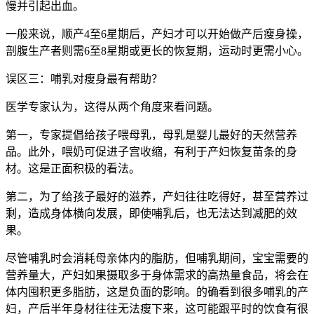
慢并引起出血。
一般来说，顺产4至6星期后，产妇才可以开始做产后瘦身操，
剖腹生产者则需6至8星期或更长的恢复期，运动时更需小心。
误区三：哺乳对瘦身最有帮助？
医学专家认为，这得从两个角度来看问题。
第一，专家提倡给孩子喂母乳，母乳是婴儿最好的天然营养
品。此外，喂奶可促进子宫收缩，有利于产妇恢复苗条的身
材。这是正面积极的看法。
第二，为了给孩子最好的滋养，产妇往往吃得好，甚至营养过
剩，造成身体横向发展，即使哺乳后，也无法达到减肥的效
果。
尽管哺乳时会消耗母亲体内的脂肪，但哺乳期间，宝宝需要的
营养量大，产妇如果摄取多于身体需求的高热量食品，将会在
体内囤积更多脂肪，这是负面的影响。的确看到很多哺乳的产
妇，产后半年身材往往无法瘦下来，这可能跟平时的饮食有很