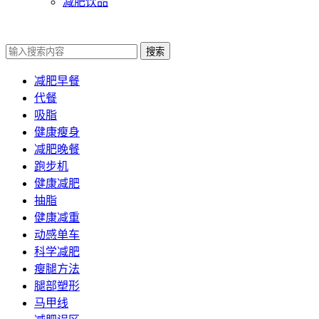
减肥饮品
搜索
减肥早餐
代餐
吸脂
健康瘦身
减肥晚餐
跑步机
健康减肥
抽脂
健康减重
动感单车
科学减肥
瘦腿方法
腿部塑形
马甲线