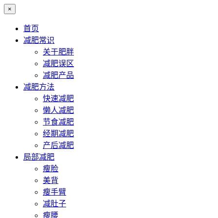
×
首页
减肥常识
关于肥胖
减肥误区
减肥产品
减肥方法
快速减肥
懒人减肥
节食减肥
经期减肥
产后减肥
局部减肥
瘦脸
美背
瘦手臂
减肚子
瘦腰