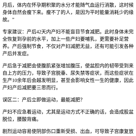
月后，体内在怀孕期积聚的水分才能随气血运行消散，这时候
身体自然会瘦下来。瘦不了的人，是因为平时能量消耗少的缘
故。”
专家建议：产后42天内产妇不能盲目节食减肥。此时身体未完
全恢复到孕前的水平，加上一些产妇要哺乳，更需要补足营
养。产后强制节食，不仅对产妇减肥无益，还有可能引发各种
产后并发症。
产后急于减肥会使腹肌紧张增加腹压，使盆腔内的韧带受到来
自上方的压力，导致子宫脱垂、尿失禁等症状，而这些症状在
生产10余年后会越发明显，甚至会影响女性一生的健康，因此
产妇产后减肥要三思而行。
误区二：产后立即做运动，最能减肥？
产妇不应急着运动，尤其是运动方式不正确的话，会造成股盆
脱位，腰酸背痛。
剧烈运动容易使阴部伤口重新受损、出血，可导致子宫康复放