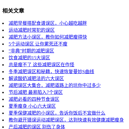
相关文章
减肥早餐搭配食谱误区，小心越吃越胖
运动减肥时常犯的误区
减肥方法小误区，教你如何减肥瘦得快
5个运动误区 让你累死还不瘦
“非典”时期的减肥误区
饮食减肥的15大误区
总是瘦不了 这些减肥误区在作怪
冬季减肥误区和秘籍，快速恢复曼妙S曲线
解读酸奶减肥法的六大误区
减肥误区大集合，减肥道路上的坑你中过多少
节后减肥 最易陷入7个误区
减肥必看的四种节食误区
夏季瘦身 小心六大误区
夏季保健减肥的小误区，告诉你饭后不宜做什么
教你避开错误运动减肥误区，达到快速有效健康减肥瘦身
产后减肥的误区 别伤了身体