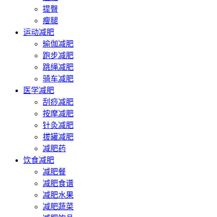
提臀
瘦腿
运动减肥
瑜伽减肥
跑步减肥
跳绳减肥
骑车减肥
医学减肥
刮痧减肥
按摩减肥
针灸减肥
拔罐减肥
减肥药
饮食减肥
减肥餐
减肥食谱
减肥水果
减肥蔬菜