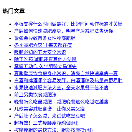
热门文章
平板支撑什么时间做最好，比起时间动作标准才关键
产后如何快速减肥瘦身，明星产后减肥法告诉你
紧张会导致苗条女性腰部肥胖
冬季减肥六窍门 每天都在瘦
吸脂必知的五大安全常识
除了吃药 减肥还有其他方法吗
掌握五动作 久坐肥臀立马消失
夏季健康饮食瘦身小常识，清爽自然快速享瘦一夏
白酒和啤酒哪个容易发胖，白酒酒精及热量高更易胖
水果快速减肥方法大全，全天水果餐不信不瘦
前卫另类饮食减肥法
晚餐怎么吃最减肥，减肥晚餐这么吃越吃越瘦
几款美容减肥食谱，让你又美又瘦
产后肚子怎么减，来试试吃黑豆吧
超有效！三式瘦腰瘦腹瑜伽(图)
按摩瘦腿的最快方法：腿部按摩操(图)