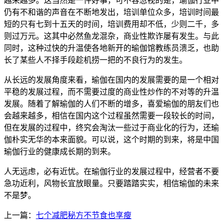
越来越多。这当然是一件好事，可不容忽视的是，瑜伽行业中
仍有不和谐的声音在不断地发出，培训单位众多，培训时间最
短的只有七到十五天的时间，培训费用却不低，少则二千，多
则过万元。这其中必然鱼龙混杂，商业性欺诈屡有发生。与此
同时，这种过快的升温使各地新开的瑜伽馆教练员溃乏，也助
长了某些人不择手段趁机捞一把的不良行为的发生。
从长远的发展角度来看，瑜伽在国内的发展需要的是一个相对
平稳的发展过程，而不需要过度的商业性炒作的不对等的升温
发展。随着了解瑜伽的人们不断的增多，喜爱瑜伽的朋友们也
会越来越多，相信在国内这个过程虽然需要一段较长的时间，
但在发展的过程中，终究会淘汰一些过于商业化的行为，还瑜
伽朴实无华的本来面貌。可以说，这个时期的到来，将是中国
瑜伽行业的健康成长期的到来。
人无远虑，必有近忧。在瑜伽行业的发展过程中，经营者不要
急功近利，风物长宜放眼量。只要踏踏实实，相信瑜伽的未来
不是梦。
上一篇：
七个减肥秘方不节食也享瘦