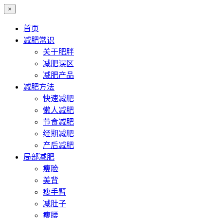
×
首页
减肥常识
关于肥胖
减肥误区
减肥产品
减肥方法
快速减肥
懒人减肥
节食减肥
经期减肥
产后减肥
局部减肥
瘦脸
美背
瘦手臂
减肚子
瘦腰