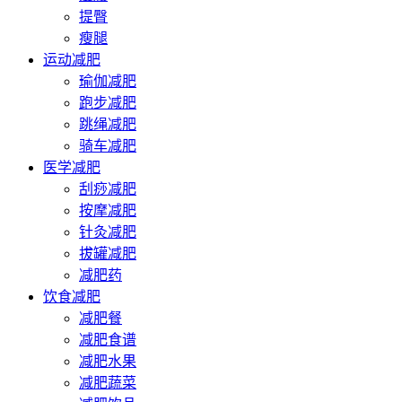
提臀
瘦腿
运动减肥
瑜伽减肥
跑步减肥
跳绳减肥
骑车减肥
医学减肥
刮痧减肥
按摩减肥
针灸减肥
拔罐减肥
减肥药
饮食减肥
减肥餐
减肥食谱
减肥水果
减肥蔬菜