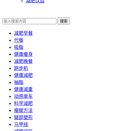
减肥饮品
搜索
减肥早餐
代餐
吸脂
健康瘦身
减肥晚餐
跑步机
健康减肥
抽脂
健康减重
动感单车
科学减肥
瘦腿方法
腿部塑形
马甲线