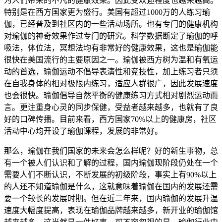
为人们带来的不凡的健康效果。因此受欢迎程度也越来越高。
特别是在西方国家更为盛行。美国有超过1000万的人练习瑜
伽，已经普及到社区内的一些活动场所。也有专门的健康机构
对瑜伽的神奇效果作过专门的研究。科学数据断定了瑜伽的呼
吸法，体位法，冥想法均有非常好的健康效果，这也是瑜伽能
很快在美国流行的主要原因之一。瑜伽被西方树为温和有氧运
动的首选，瑜伽运动不倡导表演性和竞技性，加上练习者只须
在自我身体的相对极限内练习，适应人群很广，因此发展速度
也会很快。瑜伽倡导自然平衡的健康练习方式相对剧烈运动而
言。更注重身心灵的同步保健，受益者越来越多，也就有了良
好的口碑传播。目前来看，西方国家70%以上的健康房，社区
活动中心均开设了瑜伽课程，发展的非常好。
那么，瑜伽在我们国家的未来会怎么样呢？好的新生事物，总
有一个被人们认识和了解的过程，国内瑜伽现阶段仍处在一个
需要人们不断认识，不断发展的初级阶段，事实上有90%以上
的人还不知道瑜伽是什么，这就意味着瑜伽在国内的发展还需
要一个较长的发展时期。但在近二年来，国内瑜伽的发展升温
速度大幅度提高，表现在瑜伽品牌越来越多，新开业的瑜伽馆