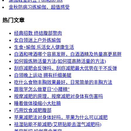
瑜伽教室的五个do和do not
金秋防病习练瑜伽，超值感受
热门文章
经典招数 终结腹部赘肉
女白领迷上户外练瑜伽
生食+瑜伽 乐活女人健康生活
白酒和啤酒哪个容易发胖，白酒酒精及热量高更易胖
如何锻炼肺活量方法(如何提高肺活量的方法)
刮痧减肥会反弹吗，刮痧减肥最大优势在于不反弹
白领晚上运动 拥有纤细美腿
吃什么食物丰胸效果最好，日常简单的丰胸方法
跟我学怎么做夏日“小腰精”
按摩减肥的原理，按摩减肥对身体有伤害吗
睡着做体操缩小大肚腩
巧用饮食减肥腹部
苹果减肥法对身体好吗，苹果为什么可以减肥
祛湿贴能不能减肥(艾脐贴能去湿气减肥吗)