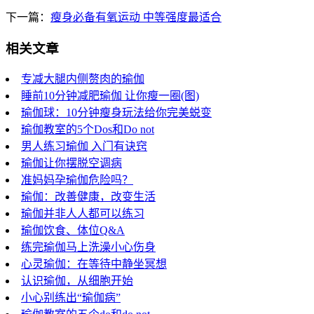
下一篇：
瘦身必备有氧运动 中等强度最适合
相关文章
专减大腿内侧赘肉的瑜伽
睡前10分钟减肥瑜伽 让你瘦一圈(图)
瑜伽球：10分钟瘦身玩法给你完美蜕变
瑜伽教室的5个Dos和Do not
男人练习瑜伽 入门有诀窍
瑜伽让你摆脱空调病
准妈妈孕瑜伽危险吗？
瑜伽：改善健康，改变生活
瑜伽并非人人都可以练习
瑜伽饮食、体位Q&A
练完瑜伽马上洗澡小心伤身
心灵瑜伽：在等待中静坐冥想
认识瑜伽，从细胞开始
小心别练出“瑜伽病”