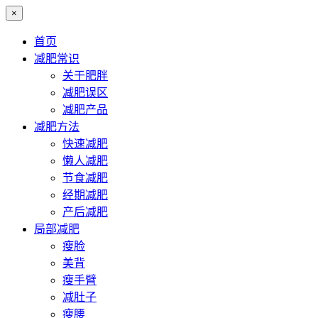
×
首页
减肥常识
关于肥胖
减肥误区
减肥产品
减肥方法
快速减肥
懒人减肥
节食减肥
经期减肥
产后减肥
局部减肥
瘦脸
美背
瘦手臂
减肚子
瘦腰