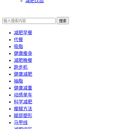
减肥饮品
搜索
减肥早餐
代餐
吸脂
健康瘦身
减肥晚餐
跑步机
健康减肥
抽脂
健康减重
动感单车
科学减肥
瘦腿方法
腿部塑形
马甲线