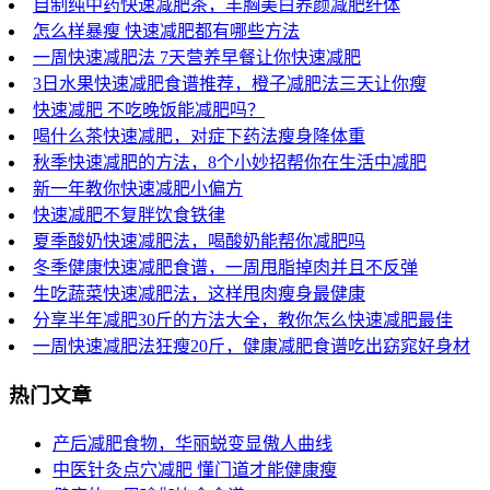
自制纯中药快速减肥茶，丰胸美白养颜减肥纤体
怎么样暴瘦 快速减肥都有哪些方法
一周快速减肥法 7天营养早餐让你快速减肥
3日水果快速减肥食谱推荐，橙子减肥法三天让你瘦
快速减肥 不吃晚饭能减肥吗？
喝什么茶快速减肥，对症下药法瘦身降体重
秋季快速减肥的方法，8个小妙招帮你在生活中减肥
新一年教你快速减肥小偏方
快速减肥不复胖饮食铁律
夏季酸奶快速减肥法，喝酸奶能帮你减肥吗
冬季健康快速减肥食谱，一周甩脂掉肉并且不反弹
生吃蔬菜快速减肥法，这样甩肉瘦身最健康
分享半年减肥30斤的方法大全，教你怎么快速减肥最佳
一周快速减肥法狂瘦20斤，健康减肥食谱吃出窈窕好身材
热门文章
产后减肥食物，华丽蜕变显傲人曲线
中医针灸点穴减肥 懂门道才能健康瘦