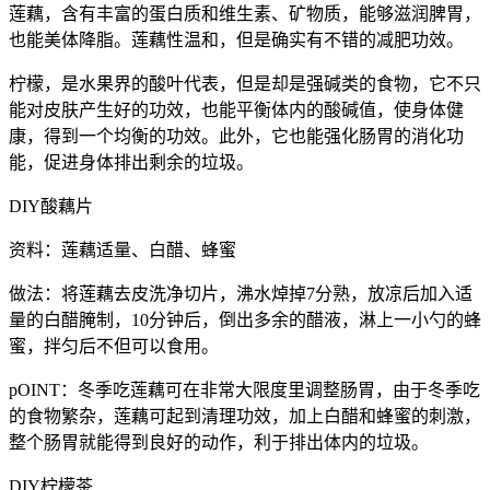
莲藕，含有丰富的蛋白质和维生素、矿物质，能够滋润脾胃，
也能美体降脂。莲藕性温和，但是确实有不错的减肥功效。
柠檬，是水果界的酸叶代表，但是却是强碱类的食物，它不只
能对皮肤产生好的功效，也能平衡体内的酸碱值，使身体健
康，得到一个均衡的功效。此外，它也能强化肠胃的消化功
能，促进身体排出剩余的垃圾。
DIY酸藕片
资料：莲藕适量、白醋、蜂蜜
做法：将莲藕去皮洗净切片，沸水焯掉7分熟，放凉后加入适
量的白醋腌制，10分钟后，倒出多余的醋液，淋上一小勺的蜂
蜜，拌匀后不但可以食用。
pOINT：冬季吃莲藕可在非常大限度里调整肠胃，由于冬季吃
的食物繁杂，莲藕可起到清理功效，加上白醋和蜂蜜的刺激，
整个肠胃就能得到良好的动作，利于排出体内的垃圾。
DIY柠檬茶