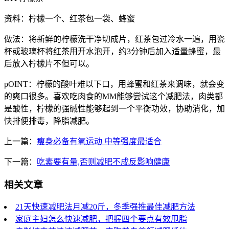
资料：柠檬一个、红茶包一袋、蜂蜜
做法：将新鲜的柠檬洗干净切成片，红茶包过冷水一遍，用瓷
杯或玻璃杯将红茶用开水泡开，约3分钟后加入适量蜂蜜，最
后放入柠檬片不但可以。
pOINT：柠檬的酸叶难以下口，用蜂蜜和红茶来调味，就会变
的爽口很多。喜欢吃肉食的MM能够尝试这个减肥法，肉类都
是酸性，柠檬的强碱性能够起到一个平衡功效，协助消化，加
快排便排毒，降脂减肥。
上一篇：
瘦身必备有氧运动 中等强度最适合
下一篇：
吃素要有量,否则减肥不成反影响健康
相关文章
21天快速减肥法月减20斤，冬季强推最佳减肥方法
家庭主妇怎么快速减肥，把握四个要点有效甩脂