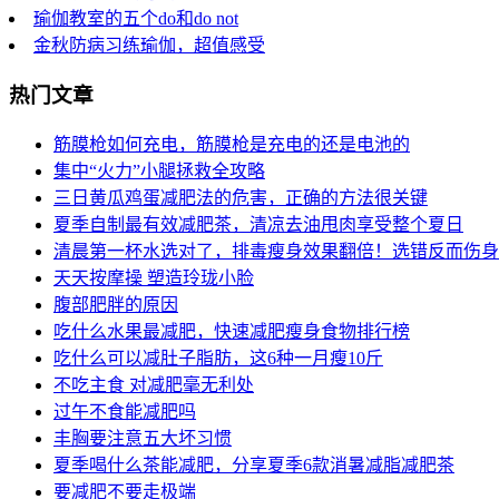
瑜伽教室的五个do和do not
金秋防病习练瑜伽，超值感受
热门文章
筋膜枪如何充电，筋膜枪是充电的还是电池的
集中“火力”小腿拯救全攻略
三日黄瓜鸡蛋减肥法的危害，正确的方法很关键
夏季自制最有效减肥茶，清凉去油甩肉享受整个夏日
清晨第一杯水选对了，排毒瘦身效果翻倍！选错反而伤身
天天按摩操 塑造玲珑小脸
腹部肥胖的原因
吃什么水果最减肥，快速减肥瘦身食物排行榜
吃什么可以减肚子脂肪，这6种一月瘦10斤
不吃主食 对减肥毫无利处
过午不食能减肥吗
丰胸要注意五大坏习惯
夏季喝什么茶能减肥，分享夏季6款消暑减脂减肥茶
要减肥不要走极端