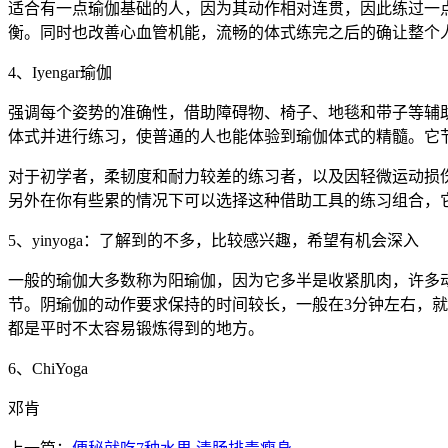
适合有一点瑜伽基础的人，因为其动作相对连贯，因此练过一
衡。同时也改善心血管机能，流畅的体式练完之后的确让整个
4、Iyengar瑜伽
强调每个姿势的准确性，借助障碍物、椅子、地毯和带子等辅
体式并进行练习，使普通的人也能体验到瑜伽体式的精髓。它
对于初学者，柔韧度和耐力较差的练习者，以及因轻微运动损伤
另外在你有些累的情况下可以选择这种借助工具的练习组合，
5、yinyoga：了解到的不多，比较感兴趣，希望有机会深入
一般的瑜伽大多数称为阳瑜伽，因为它多半是收紧肌肉，许多
节。阴瑜伽的动作要求保持的时间较长，一般在3分钟左右，
都是平时不太容易锻炼得到的地方。
6、ChiYoga
邓肯