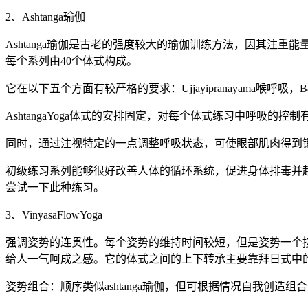
2、Ashtanga瑜伽
Ashtanga瑜伽是古老的强度较大的瑜伽训练方法，因其注重
每个系列由40个体式构成。
它在以下五个方面有较严格的要求：Ujjayipranayama喉呼吸，Ban
AshtangaYoga体式的安排固定，对每个体式练习中呼
同时，通过注视特定的一点调整呼吸状态，可使眼部肌肉得到
初级练习系列能够很好改善人体的循环系统，促进身体排毒并
尝试一下此种练习。
3、VinyasaFlowYoga
强调姿势的连贯性。每个姿势的维持时间较短，但是姿势一个
给人一气呵成之感。它的体式之间的上下转承主要靠拜日式中
姿势组合：顺序类似ashtanga瑜伽，但可根据情况自我创造