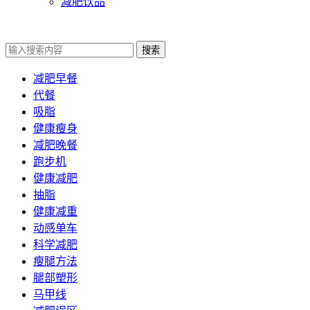
减肥饮品
搜索
减肥早餐
代餐
吸脂
健康瘦身
减肥晚餐
跑步机
健康减肥
抽脂
健康减重
动感单车
科学减肥
瘦腿方法
腿部塑形
马甲线