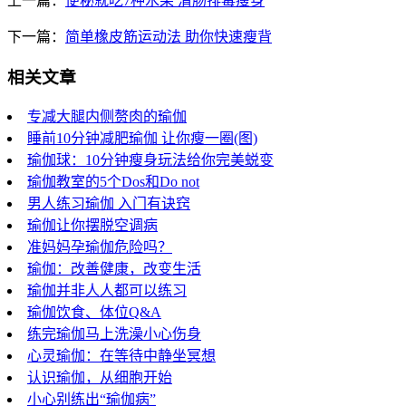
上一篇：
便秘就吃7种水果 清肠排毒瘦身
下一篇：
简单橡皮筋运动法 助你快速瘦背
相关文章
专减大腿内侧赘肉的瑜伽
睡前10分钟减肥瑜伽 让你瘦一圈(图)
瑜伽球：10分钟瘦身玩法给你完美蜕变
瑜伽教室的5个Dos和Do not
男人练习瑜伽 入门有诀窍
瑜伽让你摆脱空调病
准妈妈孕瑜伽危险吗？
瑜伽：改善健康，改变生活
瑜伽并非人人都可以练习
瑜伽饮食、体位Q&A
练完瑜伽马上洗澡小心伤身
心灵瑜伽：在等待中静坐冥想
认识瑜伽，从细胞开始
小心别练出“瑜伽病”