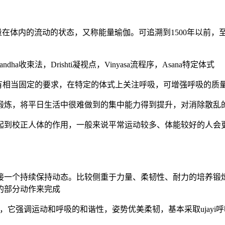
能量在体内的流动的状态，又称能量瑜伽。可追溯到1500年以前，至
dha收束法，Drishti凝视点，Vinyasa流程序，Asana特定体式
吸的控制有相当固定的要求，在特定的体式上关注呼吸，可增强呼吸的
锻炼，将平日生活中很难做到的集中能力得到提升，对消除散乱
起到校正人体的作用，一般来说平常运动较多、体能较好的人会
接一个持续保持动态。比较侧重于力量、柔韧性、耐力的培养锻
的部分动作来完成
组合，它强调运动和呼吸的和谐性，姿势优美柔韧，基本采取ujay