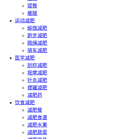
提臀
瘦腿
运动减肥
瑜伽减肥
跑步减肥
跳绳减肥
骑车减肥
医学减肥
刮痧减肥
按摩减肥
针灸减肥
拔罐减肥
减肥药
饮食减肥
减肥餐
减肥食谱
减肥水果
减肥蔬菜