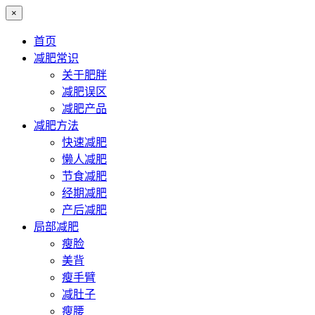
×
首页
减肥常识
关于肥胖
减肥误区
减肥产品
减肥方法
快速减肥
懒人减肥
节食减肥
经期减肥
产后减肥
局部减肥
瘦脸
美背
瘦手臂
减肚子
瘦腰