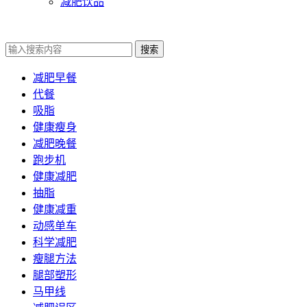
减肥饮品
搜索
减肥早餐
代餐
吸脂
健康瘦身
减肥晚餐
跑步机
健康减肥
抽脂
健康减重
动感单车
科学减肥
瘦腿方法
腿部塑形
马甲线