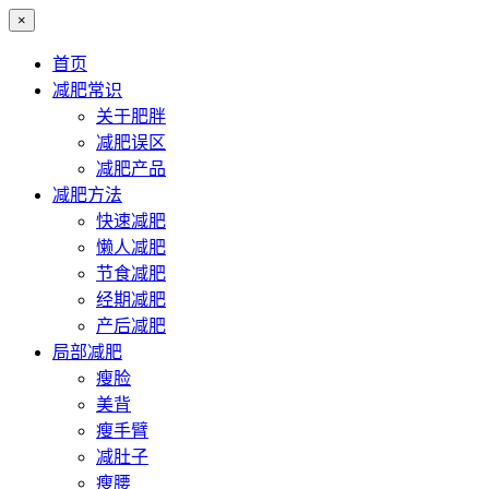
×
首页
减肥常识
关于肥胖
减肥误区
减肥产品
减肥方法
快速减肥
懒人减肥
节食减肥
经期减肥
产后减肥
局部减肥
瘦脸
美背
瘦手臂
减肚子
瘦腰