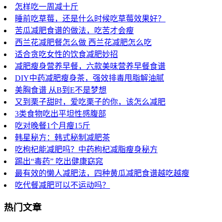
怎样吃一周减十斤
睡前吃草莓，还是什么时候吃草莓效果好？
苦瓜减肥食谱的做法，吃苦才会瘦
西兰花减肥餐怎么做 西兰花减肥怎么吃
适合贪吃女性的饮食减肥妙招
减肥瘦身营养早餐，六款美味营养早餐食谱
DIY中药减肥瘦身茶，强效排毒甩脂解油腻
美胸食谱 从B到E不是梦想
又到栗子甜时，爱吃栗子的你，该怎么减肥
3类食物吃出平坦性感腹部
吃对晚餐1个月瘦15斤
韩星秘方：韩式秘制减肥茶
吃枸杞能减肥吗？中药枸杞减脂瘦身秘方
踢出“毒药” 吃出健康窈窕
最有效的懒人减肥法，四种黄瓜减肥食谱越吃越瘦
吃代餐减肥可以不运动吗？
热门文章