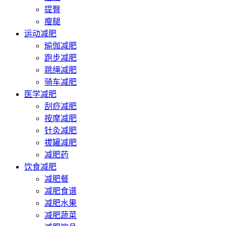
提臀
瘦腿
运动减肥
瑜伽减肥
跑步减肥
跳绳减肥
骑车减肥
医学减肥
刮痧减肥
按摩减肥
针灸减肥
拔罐减肥
减肥药
饮食减肥
减肥餐
减肥食谱
减肥水果
减肥蔬菜