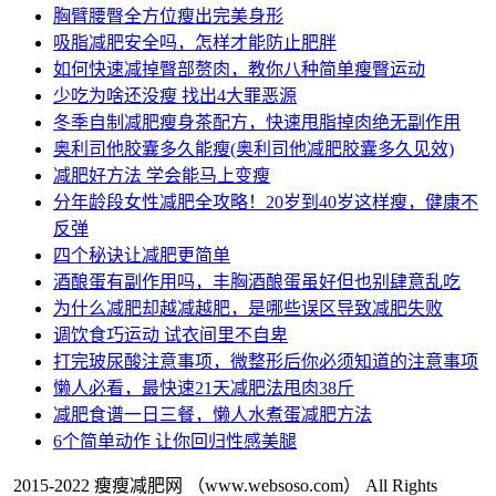
胸臂腰臀全方位瘦出完美身形
吸脂减肥安全吗，怎样才能防止肥胖
如何快速减掉臀部赘肉，教你八种简单瘦臀运动
少吃为啥还没瘦 找出4大罪恶源
冬季自制减肥瘦身茶配方，快速甩脂掉肉绝无副作用
奥利司他胶囊多久能瘦(奥利司他减肥胶囊多久见效)
减肥好方法 学会能马上变瘦
分年龄段女性减肥全攻略！20岁到40岁这样瘦，健康不
反弹
四个秘诀让减肥更简单
酒酿蛋有副作用吗，丰胸酒酿蛋虽好但也别肆意乱吃
为什么减肥却越减越肥，是哪些误区导致减肥失败
调饮食巧运动 试衣间里不自卑
打完玻尿酸注意事项，微整形后你必须知道的注意事项
懒人必看，最快速21天减肥法甩肉38斤
减肥食谱一日三餐，懒人水煮蛋减肥方法
6个简单动作 让你回归性感美腿
2015-2022 瘦瘦减肥网
（www.websoso.com） All Rights