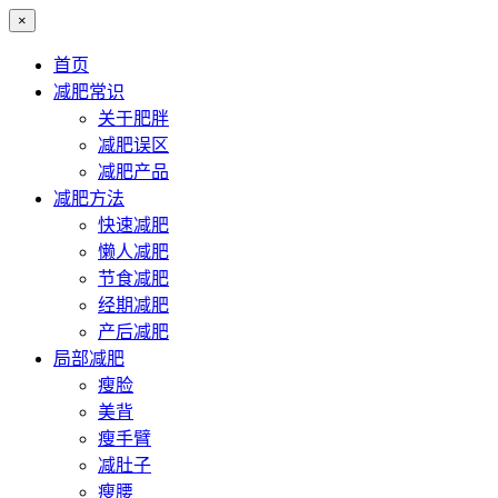
×
首页
减肥常识
关于肥胖
减肥误区
减肥产品
减肥方法
快速减肥
懒人减肥
节食减肥
经期减肥
产后减肥
局部减肥
瘦脸
美背
瘦手臂
减肚子
瘦腰