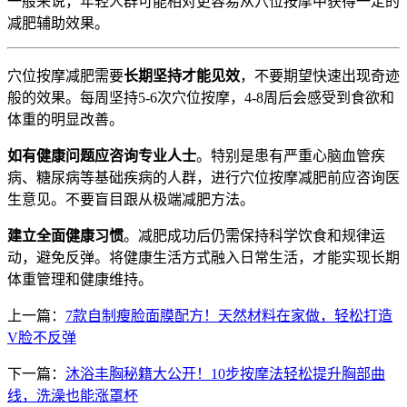
一般来说，年轻人群可能相对更容易从穴位按摩中获得一定的
减肥辅助效果。
穴位按摩减肥需要
长期坚持才能见效
，不要期望快速出现奇迹
般的效果。每周坚持5-6次穴位按摩，4-8周后会感受到食欲和
体重的明显改善。
如有健康问题应咨询专业人士
。特别是患有严重心脑血管疾
病、糖尿病等基础疾病的人群，进行穴位按摩减肥前应咨询医
生意见。不要盲目跟从极端减肥方法。
建立全面健康习惯
。减肥成功后仍需保持科学饮食和规律运
动，避免反弹。将健康生活方式融入日常生活，才能实现长期
体重管理和健康维持。
上一篇：
7款自制瘦脸面膜配方！天然材料在家做，轻松打造
V脸不反弹
下一篇：
沐浴丰胸秘籍大公开！10步按摩法轻松提升胸部曲
线，洗澡也能涨罩杯