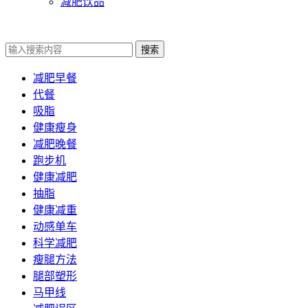
减肥饮品
搜索
减肥早餐
代餐
吸脂
健康瘦身
减肥晚餐
跑步机
健康减肥
抽脂
健康减重
动感单车
科学减肥
瘦腿方法
腿部塑形
马甲线