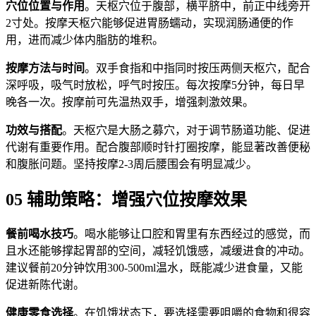
穴位位置与作用
。天枢穴位于腹部，横平脐中，前正中线旁开
2寸处。按摩天枢穴能够促进胃肠蠕动，实现润肠通便的作
用，进而减少体内脂肪的堆积。
按摩方法与时间
。双手食指和中指同时按压两侧天枢穴，配合
深呼吸，吸气时放松，呼气时按压。每次按摩5分钟，每日早
晚各一次。按摩前可先温热双手，增强刺激效果。
功效与搭配
。天枢穴是大肠之募穴，对于调节肠道功能、促进
代谢有重要作用。配合腹部顺时针打圈按摩，能显著改善便秘
和腹胀问题。坚持按摩2-3周后腰围会有明显减少。
05 辅助策略：增强穴位按摩效果
餐前喝水技巧
。喝水能够让口腔和胃里有东西经过的感觉，而
且水还能够撑起胃部的空间，减轻饥饿感，减缓进食的冲动。
建议餐前20分钟饮用300-500ml温水，既能减少进食量，又能
促进新陈代谢。
健康零食选择
。在饥饿状态下，要选择需要咀嚼的食物和很容