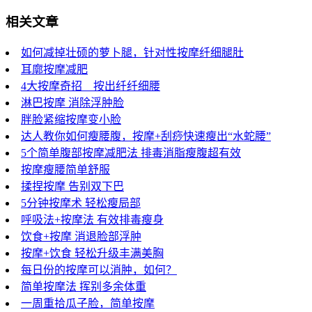
相关文章
如何减掉壮硕的萝卜腿，针对性按摩纤细腿肚
耳廓按摩减肥
4大按摩奇招 按出纤纤细腰
淋巴按摩 消除浮肿脸
胖脸紧缩按摩变小脸
达人教你如何瘦腰腹，按摩+刮痧快速瘦出“水蛇腰”
5个简单腹部按摩减肥法 排毒消脂瘦腹超有效
按摩瘦腰简单舒服
揉捏按摩 告别双下巴
5分钟按摩术 轻松瘦局部
呼吸法+按摩法 有效排毒瘦身
饮食+按摩 消退脸部浮肿
按摩+饮食 轻松升级丰满美胸
每日份的按摩可以消肿，如何？
简单按摩法 挥别多余体重
一周重拾瓜子脸，简单按摩