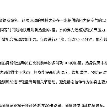
桑德斯命名。这项运动的独特之处在于水提供的阻力是空气的12-
，是同等时间陆地快走消耗热量的2倍。水的浮力还能减轻关节压
配合摆动增加阻力。每周进行3-4次，每次30-45分钟，能有
当热身能让运动员在比赛前半段多消耗10%的热量。热身提高中
钟，达到微微出汗状态。热身能提高肌肉温度，增加弹性，预防运
量训练前进行轻量有氧和关节活动。避免静态拉伸作为热身主要
速度骑乘30分钟可燃烧约300卡路里，速度越快消耗热量越多。