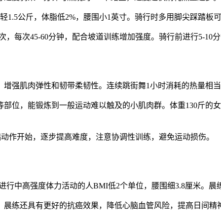
性轻1.5公斤，体脂低2%，腰围小1英寸。骑行时多用脚尖踩踏
次，每次45-60分钟，配合坡道训练增加强度。骑行前进行5-1
，增强肌肉弹性和韧带柔韧性。连续跳街舞1小时消耗的热量相当
部位，能锻炼到一般运动难以触及的小肌肉群。体重130斤的女性
从基础动作开始，逐步提高难度，注意协调性训练，避免运动损伤。
行中高强度体力活动的人BMI低2个单位，腰围细3.8厘米。晨
。晨练还具有更好的抗癌效果，降低心脑血管风险，提高日间精