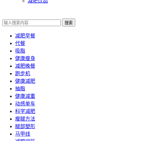
减肥饮品
搜索
减肥早餐
代餐
吸脂
健康瘦身
减肥晚餐
跑步机
健康减肥
抽脂
健康减重
动感单车
科学减肥
瘦腿方法
腿部塑形
马甲线