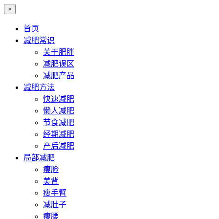
×
首页
减肥常识
关于肥胖
减肥误区
减肥产品
减肥方法
快速减肥
懒人减肥
节食减肥
经期减肥
产后减肥
局部减肥
瘦脸
美背
瘦手臂
减肚子
瘦腰