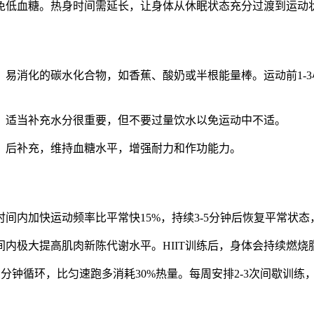
免低血糖。热身时间需延长，让身体从休眠状态充分过渡到运动
、易消化的碳水化合物，如香蕉、酸奶或半根能量棒。运动前1-
。适当补充水分很重要，但不要过量饮水以免运动中不适。
、后补充，维持血糖水平，增强耐力和作功能力。
间内加快运动频率比平常快15%，持续3-5分钟后恢复平常状
间内极大提高肌肉新陈代谢水平。HIIT训练后，身体会持续燃烧脂
分钟循环，比匀速跑多消耗30%热量。每周安排2-3次间歇训