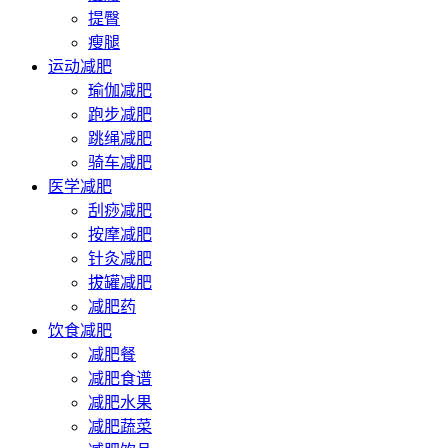
提臀
瘦腿
运动减肥
瑜伽减肥
跑步减肥
跳绳减肥
骑车减肥
医学减肥
刮痧减肥
按摩减肥
针灸减肥
拔罐减肥
减肥药
饮食减肥
减肥餐
减肥食谱
减肥水果
减肥蔬菜