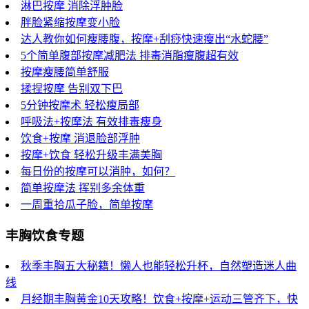
淋巴按摩 消除浮肿脸
胖脸紧缩按摩变小脸
达人教你如何瘦腰腹，按摩+刮痧快速瘦出“水蛇腰”
5个简单腹部按摩减肥法 排毒消脂瘦腹超有效
按摩瘦腰简单舒服
揉捏按摩 告别双下巴
5分钟按摩术 轻松瘦局部
呼吸法+按摩法 有效排毒瘦身
饮食+按摩 消退脸部浮肿
按摩+饮食 轻松升级丰满美胸
每日份的按摩可以消肿，如何？
简单按摩法 挥别多余体重
一周重拾瓜子脸，简单按摩
丰胸饮食专题
秋季丰胸五大秘籍！懒人也能轻松升杯，自然塑造迷人曲
线
月经期丰胸黄金10天攻略！饮食+按摩+运动三管齐下，快