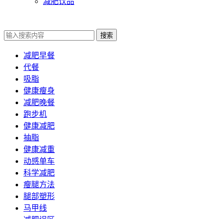
减肥饮品
搜索
减肥早餐
代餐
吸脂
健康瘦身
减肥晚餐
跑步机
健康减肥
抽脂
健康减重
动感单车
科学减肥
瘦腿方法
腿部塑形
马甲线