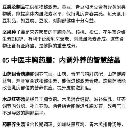
豆类及制品
提供植物雌激素。黄豆、青豆和黑豆含有异黄酮类
物质，能提高体内雌激素水平，保持乳房青春美感。每天食用
豆制品，如豆腐、豆浆，对胸部健康十分有益。
坚果种子类
是营养密集的丰胸食品。核桃、松仁、花生富含维
生素E和锌，有利于延缓乳房衰老，刺激雌激素合成。这些食
物还含有亚麻酸，是健胸的重要成分。
05 中医丰胸药膳：内调外养的智慧结晶
山药组合药膳
能调养气血。山药、青笋与鸡肝搭配，山药健脾
益肾，鸡肝富含铁和维生素，能促进雌激素合成。这道药膳能
改善乳房部位的营养供应，提升皮肤滋润度。
木瓜红枣汤
是经典丰胸食谱。木瓜消食健胃、滋补催乳，红枣
调节内分泌、补血养颜。两者结合能促进乳腺发育，改善气血
不足导致的胸部扁平。
药膳养生汤
适合长期调理。如加味黑豆鸡、青木瓜排骨汤等，