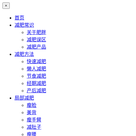
×
首页
减肥常识
关于肥胖
减肥误区
减肥产品
减肥方法
快速减肥
懒人减肥
节食减肥
经期减肥
产后减肥
局部减肥
瘦脸
美背
瘦手臂
减肚子
瘦腰