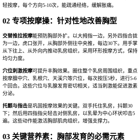
轻按摩，每个方向5-10次，能疏通经络，缓解胀痛。
02 专项按摩操：针对性地改善胸型
交替推拉按摩
能预防胸部外扩。以大拇指一边，另外四指合拢
为一边，虎口张开，从胸部外侧往中央推，每边30下。用手掌
从下往上、从外向内推动乳房组织，采用环形按摩方式，保持
均匀力度。
穴位刺激按摩
可提升丰胸效果。圈住整个乳房周围组织，重点
按摩膻中穴、乳根穴、天溪穴等穴位，每次按压5秒，进行5-6
个回合。这些穴位与乳腺发育密切相关，适当刺激能促进激素
分泌。
托颤与指击
是巩固按摩效果的关键。双手托住乳房，抖颤30
下；然后用四指指尖轻击对侧乳房，以乳晕为中心环状叩击5
遍。这些动作能激活胸部肌肉组织，增强支撑力。
03 关键营养素：胸部发育的必需元素