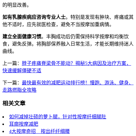
的明显改善。
如有乳腺疾病应咨询专业人士
。特别是发现有肿块、疼痛或其
他不适时，应先就医检查，避免不当按摩加重病情。
建立全面健康习惯
。丰胸成功后仍需保持科学按摩和均衡饮
食，避免反弹。将胸部保养融入日常生活，才能长期维持迷人
曲线。
上一篇：
脖子疼痛脊梁骨不能动？揭秘5大病因及治疗方案，
快速缓解僵硬不适
下一篇：
最快最有效的减肥运动排行榜！慢跑、游泳、健身、
走路燃脂全攻略
相关文章
如何减掉壮硕的萝卜腿，针对性按摩纤细腿肚
耳廓按摩减肥
4大按摩奇招 按出纤纤细腰