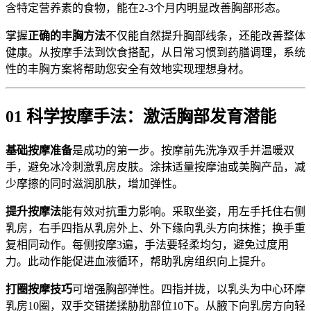
含特定营养素的食物，能在2-3个月内明显改善胸部形态。
掌握
正确的丰胸方法
不仅能自然提升胸部线条，还能改善整体
健康。从按摩手法到饮食搭配，从日常习惯到药膳调理，系统
性的丰胸方案将帮助您安全有效地实现理想身材。
01 科学按摩手法：激活胸部发育潜能
基础按摩准备
是成功的第一步。按摩前先洗净双手并温暖双
手，避免冰冷刺激乳房皮肤。涂抹适量按摩油或美胸产品，减
少摩擦的同时滋润肌肤，增加弹性。
提升按摩法
能有效对抗重力影响。采取坐姿，用左手托住右侧
乳房，右手四指从乳房外上、外下缘向乳头方向抹推；换手重
复相同动作。每侧按摩3遍，手法要轻柔均匀，避免过度用
力。此动作能促进血液循环，帮助乳房组织向上提升。
打圈按摩技巧
可增强胸部弹性。四指并拢，以乳头为中心环摩
乳房10圈，双手交错搓揉胁肋部位10下。从腋下向乳房方向轻