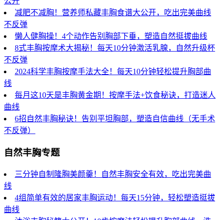
公开
减肥不减胸！营养师私藏丰胸食谱大公开，吃出完美曲线
不反弹
懒人健胸操！4个动作告别胸部下垂，塑造自然挺拔曲线
8式丰胸按摩术大揭秘！每天10分钟激活乳腺，自然升级杯
不反弹
2024科学丰胸按摩手法大全！每天10分钟轻松提升胸部曲
线
每月这10天是丰胸黄金期！按摩手法+饮食秘诀，打造迷人
曲线
6招自然丰胸秘诀！告别平坦胸部，塑造自信曲线（无手术
不反弹）
自然丰胸专题
三分钟自制隆胸美颜羹！自然丰胸安全有效，吃出完美曲
线
4组简单有效的居家丰胸运动！每天15分钟，轻松塑造挺拔
曲线