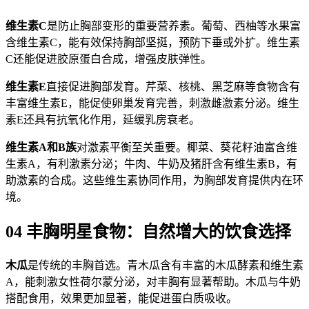
维生素C
是防止胸部变形的重要营养素。葡萄、西柚等水果富
含维生素C，能有效保持胸部坚挺，预防下垂或外扩。维生素
C还能促进胶原蛋白合成，增强皮肤弹性。
维生素E
直接促进胸部发育。芹菜、核桃、黑芝麻等食物含有
丰富维生素E，能促使卵巢发育完善，刺激雌激素分泌。维生
素E还具有抗氧化作用，延缓乳房衰老。
维生素A和B族
对激素平衡至关重要。椰菜、葵花籽油富含维
生素A，有利激素分泌；牛肉、牛奶及猪肝含有维生素B，有
助激素的合成。这些维生素协同作用，为胸部发育提供内在环
境。
04 丰胸明星食物：自然增大的饮食选择
木瓜
是传统的丰胸首选。青木瓜含有丰富的木瓜酵素和维生素
A，能刺激女性荷尔蒙分泌，对丰胸有显著帮助。木瓜与牛奶
搭配食用，效果更加显著，能促进蛋白质吸收。