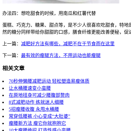
办法四：想吃甜食的时候，用南瓜和红薯代替
蛋糕、巧克力、糖果、甜点等，是不少人很喜欢吃甜食，特地
然的糖分同样带给你甜甜的口感，膳食纤维更能改善便秘，促
上一篇：
减肥好方法有哪些，减肥不在于节食而在这里
下一篇：
最有效的瘦腿方法，不用运动也能瘦腿
相关文章
70秒伸懒腰减肥运动 轻松塑造易瘦体质
让水桶腰速变小蛮腰
在原地扭身可减少腰腹部赘肉
8式减肥动作 练就迷人细腰
5招瘦腰收腹 永甩水桶腰
常穿低腰裤 小心变成“大肚婆”
瘦腰新方法 瘦它你就抱抱它
10大瘦腰绝招 打造性感小蛮腰