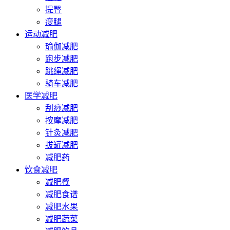
提臀
瘦腿
运动减肥
瑜伽减肥
跑步减肥
跳绳减肥
骑车减肥
医学减肥
刮痧减肥
按摩减肥
针灸减肥
拔罐减肥
减肥药
饮食减肥
减肥餐
减肥食谱
减肥水果
减肥蔬菜