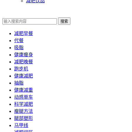
减肥饮品
搜索
减肥早餐
代餐
吸脂
健康瘦身
减肥晚餐
跑步机
健康减肥
抽脂
健康减重
动感单车
科学减肥
瘦腿方法
腿部塑形
马甲线