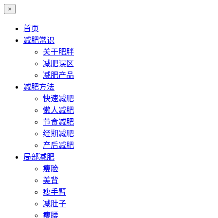
×
首页
减肥常识
关于肥胖
减肥误区
减肥产品
减肥方法
快速减肥
懒人减肥
节食减肥
经期减肥
产后减肥
局部减肥
瘦脸
美背
瘦手臂
减肚子
瘦腰