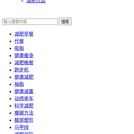
减肥饮品
搜索
减肥早餐
代餐
吸脂
健康瘦身
减肥晚餐
跑步机
健康减肥
抽脂
健康减重
动感单车
科学减肥
瘦腿方法
腿部塑形
马甲线