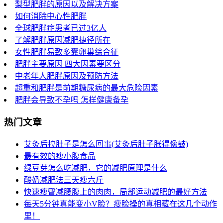
梨型肥胖的原因以及解决方案
如何消除中心性肥胖
全球肥胖症患者已过3亿人
了解肥胖原因减肥捷径所在
女性肥胖易致多囊卵巢综合征
肥胖主要原因 四大因素要区分
中老年人肥胖原因及预防方法
超重和肥胖是前期糖尿病的最大危险因素
肥胖会导致不孕吗 怎样健康备孕
热门文章
艾灸后拉肚子是怎么回事(艾灸后肚子胀得像鼓)
最有效的瘦小腹食品
绿豆芽怎么吃减肥，它的减肥原理是什么
酸奶减肥法三天瘦六斤
快速瘦臀减腰腹上的肉肉，局部运动减肥的最好方法
每天5分钟真能变小V脸？瘦脸操的真相藏在这几个动作
里！