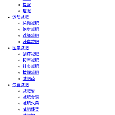
提臀
瘦腿
运动减肥
瑜伽减肥
跑步减肥
跳绳减肥
骑车减肥
医学减肥
刮痧减肥
按摩减肥
针灸减肥
拔罐减肥
减肥药
饮食减肥
减肥餐
减肥食谱
减肥水果
减肥蔬菜