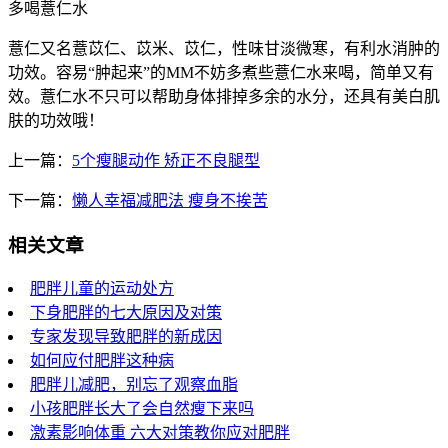
多喝薏仁水
薏仁又名薏苡仁、苡米、苡仁，性味甘淡微寒，有利水消肿的
功效。容易“肿起来”的MM不妨多煮些薏仁水来喝，简单又有
效。薏仁水不只可以帮助身体排掉多余的水分，还具有美白肌
肤的功效哦！
上一篇：
5个瘦腿动作 矫正不良腿型
下一篇：
懒人幸福减肥法 瘦身不挨苦
相关文章
肥胖儿童的运动处方
下身肥胖的七大原因及对策
专家发现导致肥胖的新成因
如何应付肥胖这种病
肥胖儿减肥，别忘了观察血脂
小孩肥胖长大了会自然瘦下来吗
激素影响体重 六大对策教你应对肥胖