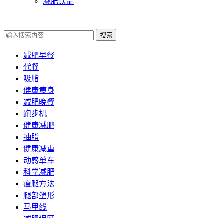
减肥饮品
搜索
减肥早餐
代餐
吸脂
健康瘦身
减肥晚餐
跑步机
健康减肥
抽脂
健康减重
动感单车
科学减肥
瘦腿方法
腿部塑形
马甲线