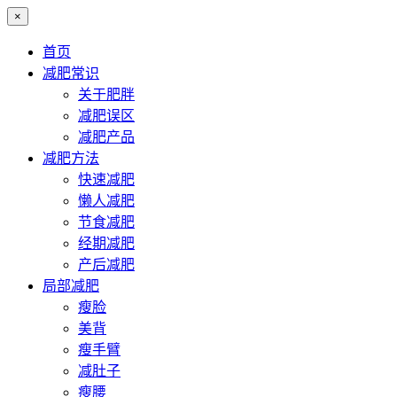
×
首页
减肥常识
关于肥胖
减肥误区
减肥产品
减肥方法
快速减肥
懒人减肥
节食减肥
经期减肥
产后减肥
局部减肥
瘦脸
美背
瘦手臂
减肚子
瘦腰