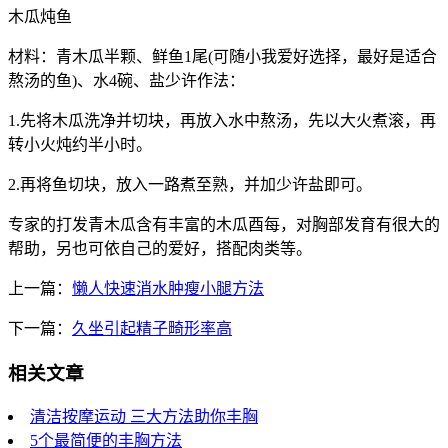
木瓜炖鱼
材料：青木瓜半颗、鲜鱼1尾(可随小我爱好选择，最好是适合
熬汤的鱼)、水4碗、盐少许作法：
1.先将木瓜洗净并切块，再放入水中熬汤，先以大火煮滚，再
转小火炖约半小时。
2.再将鱼切块，放入一路煮至熟，并加少许盐即可。
专家的打发青木瓜含有丰富的木瓜酉每，对胸部发育有很大的
帮助，另也可依自己的爱好，搭配肉类等。
上一篇：
懒人快速消水肿瘦小腿方法
下一篇：
久坐引起精子畸形率高
相关文章
清洁按摩运动 三大方法助你丰胸
5个最简便的丰胸方法