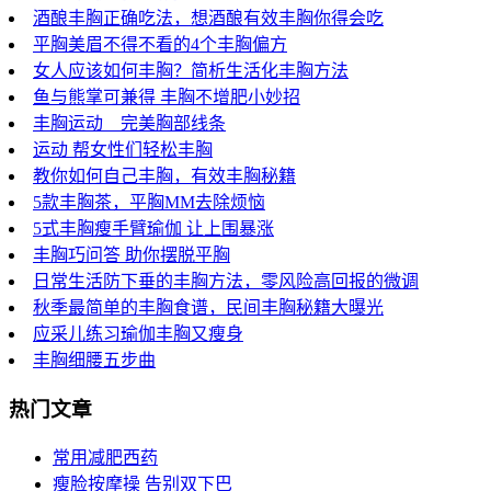
酒酿丰胸正确吃法，想酒酿有效丰胸你得会吃
平胸美眉不得不看的4个丰胸偏方
女人应该如何丰胸？简析生活化丰胸方法
鱼与熊掌可兼得 丰胸不增肥小妙招
丰胸运动 完美胸部线条
运动 帮女性们轻松丰胸
教你如何自己丰胸，有效丰胸秘籍
5款丰胸茶，平胸MM去除烦恼
5式丰胸瘦手臂瑜伽 让上围暴涨
丰胸巧问答 助你摆脱平胸
日常生活防下垂的丰胸方法，零风险高回报的微调
秋季最简单的丰胸食谱，民间丰胸秘籍大曝光
应采儿练习瑜伽丰胸又瘦身
丰胸细腰五步曲
热门文章
常用减肥西药
瘦脸按摩操 告别双下巴