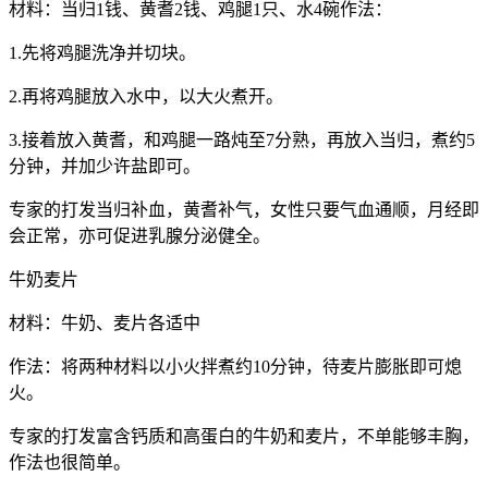
材料：当归1钱、黄耆2钱、鸡腿1只、水4碗作法：
1.先将鸡腿洗净并切块。
2.再将鸡腿放入水中，以大火煮开。
3.接着放入黄耆，和鸡腿一路炖至7分熟，再放入当归，煮约5
分钟，并加少许盐即可。
专家的打发当归补血，黄耆补气，女性只要气血通顺，月经即
会正常，亦可促进乳腺分泌健全。
牛奶麦片
材料：牛奶、麦片各适中
作法：将两种材料以小火拌煮约10分钟，待麦片膨胀即可熄
火。
专家的打发富含钙质和高蛋白的牛奶和麦片，不单能够丰胸，
作法也很简单。