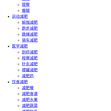
提臀
瘦腿
运动减肥
瑜伽减肥
跑步减肥
跳绳减肥
骑车减肥
医学减肥
刮痧减肥
按摩减肥
针灸减肥
拔罐减肥
减肥药
饮食减肥
减肥餐
减肥食谱
减肥水果
减肥蔬菜