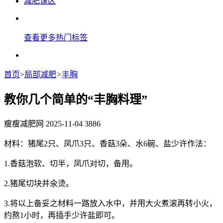
减肥误区
查看更多热门标签
首页
>
局部减肥
>
丰胸
教你几个简单的“丰胸料理”
瘦瘦减肥网
2025-11-04
3886
材料：猪尾2只、凤爪3只、香菇3朵、水6碗、盐少许作法：
1.香菇泡软、切半，凤爪对切，备用。
2.猪尾切块并氽烫。
3.将以上备妥之材料一路放入水中，并用大火煮滚再转小火，
约熬1小时，再插手少许盐即可。