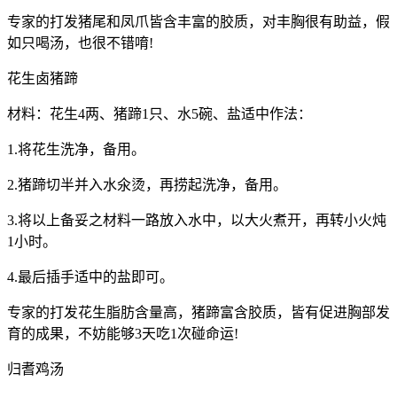
专家的打发猪尾和凤爪皆含丰富的胶质，对丰胸很有助益，假
如只喝汤，也很不错唷!
花生卤猪蹄
材料：花生4两、猪蹄1只、水5碗、盐适中作法：
1.将花生洗净，备用。
2.猪蹄切半并入水氽烫，再捞起洗净，备用。
3.将以上备妥之材料一路放入水中，以大火煮开，再转小火炖
1小时。
4.最后插手适中的盐即可。
专家的打发花生脂肪含量高，猪蹄富含胶质，皆有促进胸部发
育的成果，不妨能够3天吃1次碰命运!
归耆鸡汤