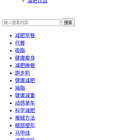
减肥饮品
搜索
减肥早餐
代餐
吸脂
健康瘦身
减肥晚餐
跑步机
健康减肥
抽脂
健康减重
动感单车
科学减肥
瘦腿方法
腿部塑形
马甲线