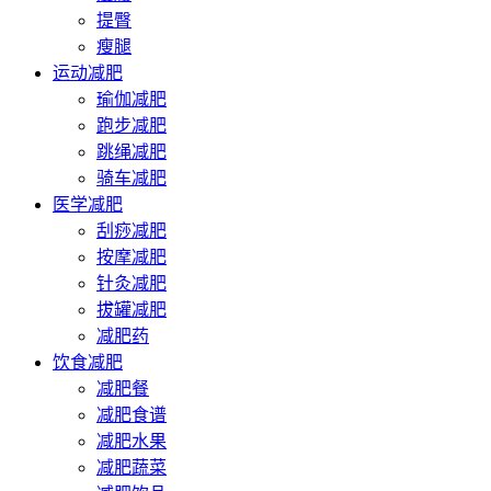
提臀
瘦腿
运动减肥
瑜伽减肥
跑步减肥
跳绳减肥
骑车减肥
医学减肥
刮痧减肥
按摩减肥
针灸减肥
拔罐减肥
减肥药
饮食减肥
减肥餐
减肥食谱
减肥水果
减肥蔬菜