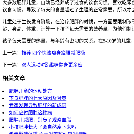
大多数肥胖儿童，自幼已经养成了过食的饮食习惯，喜欢吃零
饮食习惯，导致了每天的食量超过了生理的正常需要，所以才
儿童处于生长发育阶段，在治疗肥胖的时候，一方面要限制孩
龄、身高、体重，计算一下孩子每天需要的营养量，为他们制
孩子每天需要的热量，与年龄有密切的关系。在5-10岁的儿童，每
上一篇：
推荐 四个快速瘦身瘦腰减肥操
下一篇：
双人运动4招 趣味健身更亲密
相关文章
肥胖儿童的运动处方
下身肥胖的七大原因及对策
专家发现导致肥胖的新成因
如何应付肥胖这种病
肥胖儿减肥，别忘了观察血脂
小孩肥胖长大了会自然瘦下来吗