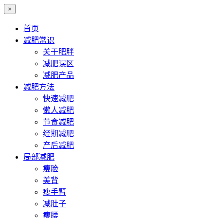
×
首页
减肥常识
关于肥胖
减肥误区
减肥产品
减肥方法
快速减肥
懒人减肥
节食减肥
经期减肥
产后减肥
局部减肥
瘦脸
美背
瘦手臂
减肚子
瘦腰