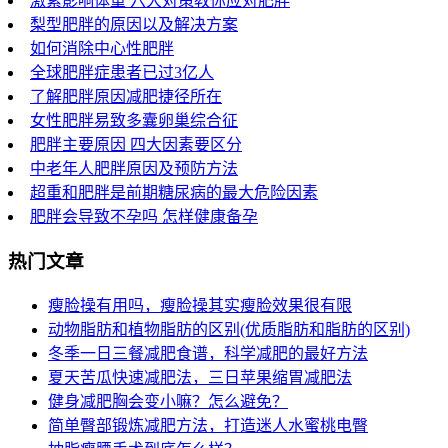
激素影响体重 六大对策教你应对肥胖
梨型肥胖的原因以及解决方案
如何消除中心性肥胖
全球肥胖症患者已过3亿人
了解肥胖原因减肥捷径所在
女性肥胖易致多囊卵巢综合征
肥胖主要原因 四大因素要区分
中老年人肥胖原因及预防方法
超重和肥胖是前期糖尿病的最大危险因素
肥胖会导致不孕吗 怎样健康备孕
热门文章
瘦脸操有用吗，瘦脸操其实瘦脸效果很有限
动物脂肪和植物脂肪的区别(优质脂肪和脂肪的区别)
冬季一日三餐减肥食谱，科学减肥的最好方法
夏天苦瓜快速减肥法，三日苹果缩胃减肥法
健身减肥胸会变小嘛？怎么避免？
简单臀部锻炼减肥方法，打造迷人水蜜桃电臀