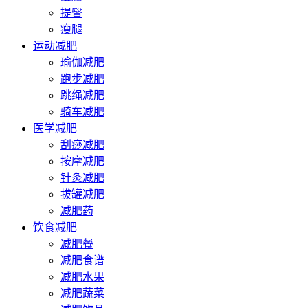
提臀
瘦腿
运动减肥
瑜伽减肥
跑步减肥
跳绳减肥
骑车减肥
医学减肥
刮痧减肥
按摩减肥
针灸减肥
拔罐减肥
减肥药
饮食减肥
减肥餐
减肥食谱
减肥水果
减肥蔬菜