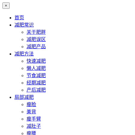
×
首页
减肥常识
关于肥胖
减肥误区
减肥产品
减肥方法
快速减肥
懒人减肥
节食减肥
经期减肥
产后减肥
局部减肥
瘦脸
美背
瘦手臂
减肚子
瘦腰