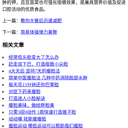
肿的钾，且豆苗菜也可强化咀嚼效果，是兼具营养价值及促进
口腔活动的优质食品。
上一篇：
教你大餐后迅速减肥
下一篇：
简易体操弹力美臀
相关文章
经常低头脸变大了怎么办
赶走双下巴，打造极致小尖脸
4大天后 坚持7天的瘦脸法
简单中医瘦脸法 几种中药消除脸部水肿
每天花15分钟还你巴掌脸
对症下药来瘦脸
打造迷人小脸秘诀
瘦脸美味，做给胖脸美
只需3招9动作 1周快速打造锥子脸
动动嘴 就能瘦瘦脸
瘦脸运动 哪些运动可以帮助我们瘦脸