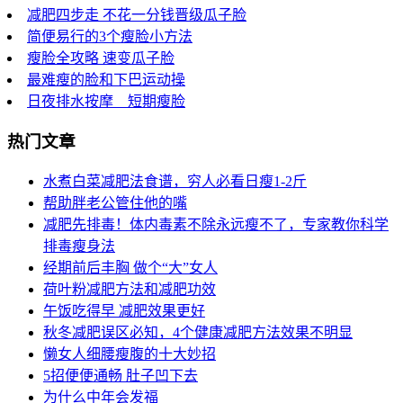
减肥四步走 不花一分钱晋级瓜子脸
简便易行的3个瘦脸小方法
瘦脸全攻略 速变瓜子脸
最难瘦的脸和下巴运动操
日夜排水按摩 短期瘦脸
热门文章
水煮白菜减肥法食谱，穷人必看日瘦1-2斤
帮助胖老公管住他的嘴
减肥先排毒！体内毒素不除永远瘦不了，专家教你科学
排毒瘦身法
经期前后丰胸 做个“大”女人
荷叶粉减肥方法和减肥功效
午饭吃得早 减肥效果更好
秋冬减肥误区必知，4个健康减肥方法效果不明显
懒女人细腰瘦腹的十大妙招
5招便便通畅 肚子凹下去
为什么中年会发福