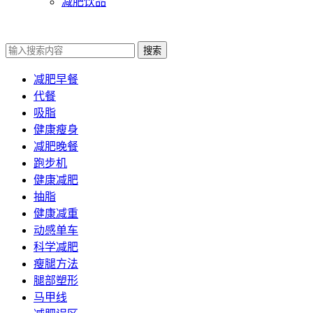
减肥饮品
搜索
减肥早餐
代餐
吸脂
健康瘦身
减肥晚餐
跑步机
健康减肥
抽脂
健康减重
动感单车
科学减肥
瘦腿方法
腿部塑形
马甲线