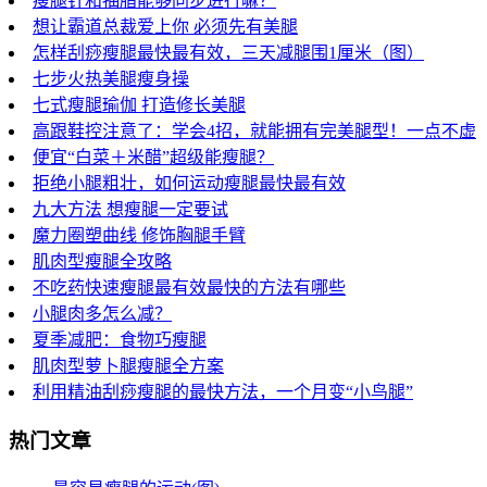
瘦腿针和抽脂能够同步进行嘛？
想让霸道总裁爱上你 必须先有美腿
怎样刮痧瘦腿最快最有效，三天减腿围1厘米（图）
七步火热美腿瘦身操
七式瘦腿瑜伽 打造修长美腿
高跟鞋控注意了：学会4招，就能拥有完美腿型！一点不虚
便宜“白菜＋米醋”超级能瘦腿？
拒绝小腿粗壮，如何运动瘦腿最快最有效
九大方法 想瘦腿一定要试
魔力圈塑曲线 修饰胸腿手臂
肌肉型瘦腿全攻略
不吃药快速瘦腿最有效最快的方法有哪些
小腿肉多怎么减？
夏季减肥：食物巧瘦腿
肌肉型萝卜腿瘦腿全方案
利用精油刮痧瘦腿的最快方法，一个月变“小鸟腿”
热门文章