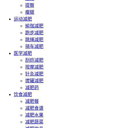
提臀
瘦腿
运动减肥
瑜伽减肥
跑步减肥
跳绳减肥
骑车减肥
医学减肥
刮痧减肥
按摩减肥
针灸减肥
拔罐减肥
减肥药
饮食减肥
减肥餐
减肥食谱
减肥水果
减肥蔬菜