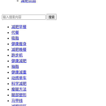
减肥饮品
搜索
减肥早餐
代餐
吸脂
健康瘦身
减肥晚餐
跑步机
健康减肥
抽脂
健康减重
动感单车
科学减肥
瘦腿方法
腿部塑形
马甲线