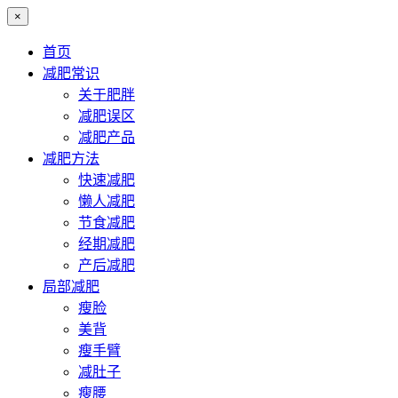
×
首页
减肥常识
关于肥胖
减肥误区
减肥产品
减肥方法
快速减肥
懒人减肥
节食减肥
经期减肥
产后减肥
局部减肥
瘦脸
美背
瘦手臂
减肚子
瘦腰