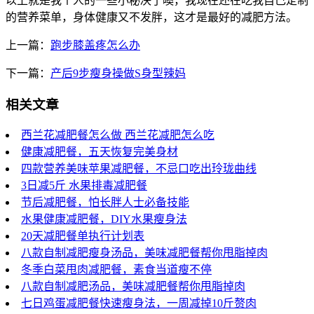
以上就是我个人的一些小秘决了噢，我现在还在吃我自己定制
的营养菜单，身体健康又不发胖，这才是最好的减肥方法。
上一篇：
跑步膝盖疼怎么办
下一篇：
产后9步瘦身操做S身型辣妈
相关文章
西兰花减肥餐怎么做 西兰花减肥怎么吃
健康减肥餐，五天恢复完美身材
四款营养美味苹果减肥餐，不忌口吃出玲珑曲线
3日减5斤 水果排毒减肥餐
节后减肥餐，怕长胖人士必备技能
水果健康减肥餐，DIY水果瘦身法
20天减肥餐单执行计划表
八款自制减肥瘦身汤品，美味减肥餐帮你甩脂掉肉
冬季白菜甩肉减肥餐，素食当道瘦不停
八款自制减肥汤品，美味减肥餐帮你甩脂掉肉
七日鸡蛋减肥餐快速瘦身法，一周减掉10斤赘肉