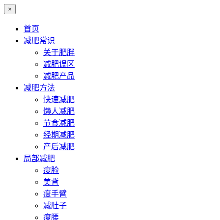
×
首页
减肥常识
关于肥胖
减肥误区
减肥产品
减肥方法
快速减肥
懒人减肥
节食减肥
经期减肥
产后减肥
局部减肥
瘦脸
美背
瘦手臂
减肚子
瘦腰