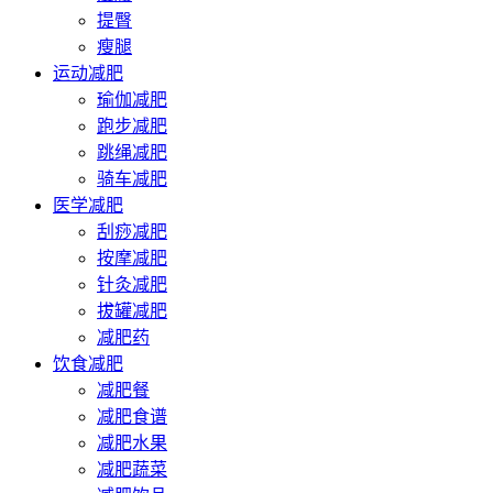
提臀
瘦腿
运动减肥
瑜伽减肥
跑步减肥
跳绳减肥
骑车减肥
医学减肥
刮痧减肥
按摩减肥
针灸减肥
拔罐减肥
减肥药
饮食减肥
减肥餐
减肥食谱
减肥水果
减肥蔬菜