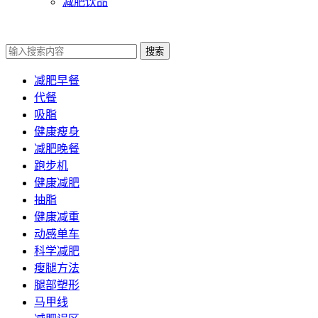
减肥饮品
搜索
减肥早餐
代餐
吸脂
健康瘦身
减肥晚餐
跑步机
健康减肥
抽脂
健康减重
动感单车
科学减肥
瘦腿方法
腿部塑形
马甲线