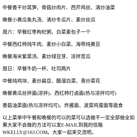
中餐香干炒莴笋、骨菇炒肉片、西芹鸡丝、清炒油菜
晚餐小黄瓜鱼丸汤、清炒冬瓜片、素炒丝瓜
周六：早餐红枣枸杞粥、白菜素包子一个
中餐西红柿炖牛肉、素炒小白菜、海带炖黄豆
晚餐海米紫菜汤、素炒绿豆芽、凉拌苦瓜
周日：早餐牛奶一杯、吐司两片
中餐炖鸡块、素炒扁豆、醋溜白菜、青炒菜花
晚餐黄瓜丝拌面(凉拌)、西红柿打卤面(热与凉拌均可)
香菇油菜面(热与凉拌均可)、炸酱面、波菜鸡蛋面等面食
以上菜单中午餐和晚餐的可以的菜可以选做不一定全部做全如
果大家不会做的方法可以发E-MAIL到我的信箱
WKELLY@163.COM。大家一起来交流吧。