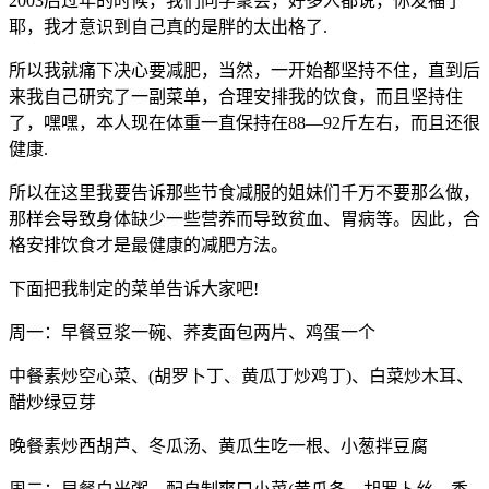
2003后过年的时候，我们同学聚会，好多人都说，你发福了
耶，我才意识到自己真的是胖的太出格了.
所以我就痛下决心要减肥，当然，一开始都坚持不住，直到后
来我自己研究了一副菜单，合理安排我的饮食，而且坚持住
了，嘿嘿，本人现在体重一直保持在88—92斤左右，而且还很
健康.
所以在这里我要告诉那些节食减服的姐妹们千万不要那么做，
那样会导致身体缺少一些营养而导致贫血、胃病等。因此，合
格安排饮食才是最健康的减肥方法。
下面把我制定的菜单告诉大家吧!
周一：早餐豆浆一碗、荞麦面包两片、鸡蛋一个
中餐素炒空心菜、(胡罗卜丁、黄瓜丁炒鸡丁)、白菜炒木耳、
醋炒绿豆芽
晚餐素炒西胡芦、冬瓜汤、黄瓜生吃一根、小葱拌豆腐