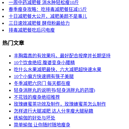
一周中药减肥餐 消水肿轻松瘦10斤
春季瘦身攻略：吃排毒减肥餐狂减15斤
十日减肥餐大公开，减肥美颜不是事儿
三日速效减肥餐 酵母粉最给力
排毒减肥餐吃后闪电瘦
热门文章
丰胸霜真的有效果吗，最好配合按摩并长期坚持
10个饮食绝招 腹婆变身小腰精
吃什么水果减肥最快，六大减肥超快速水果
10个小偏方快速拥有筷子美腿
冬季减肥六窍门 每天都在瘦
轻身消胖丸的说明书(轻身消胖丸的药理)
不花钱的瘦身绝招推荐
玫瑰蜂蜜茶功效及制作，玫瑰蜂蜜茶怎么制作
怎样进行大腿减肥 达人分享瘦大腿秘籍
练瑜伽的好处与坏处
简单瑜伽 让你随时随地瘦身