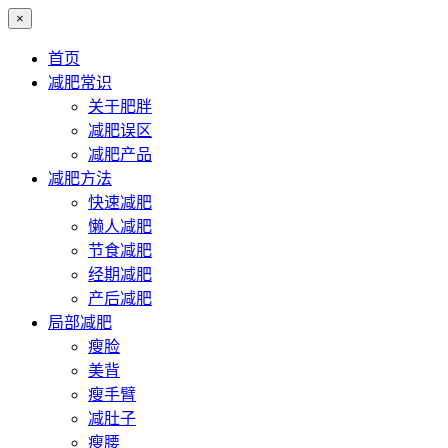
×
首页
减肥常识
关于肥胖
减肥误区
减肥产品
减肥方法
快速减肥
懒人减肥
节食减肥
经期减肥
产后减肥
局部减肥
瘦脸
美背
瘦手臂
减肚子
瘦腰