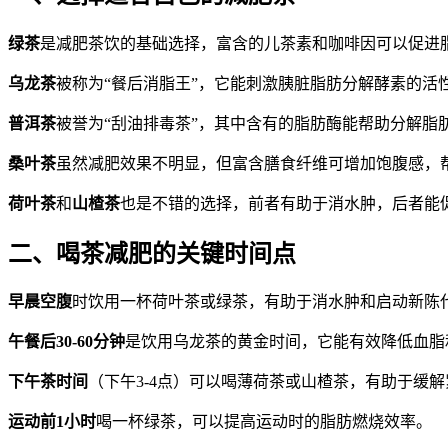
绿茶
是减肥茶饮的基础选择，富含的儿茶素和咖啡因可以促进脂
乌龙茶
被称为“餐后消脂王”，它能刺激胰脏脂肪分解酵素的活性
普洱茶
被誉为“刮油排毒茶”，其中含有的脂肪酶能帮助分解
桑叶茶
虽然减肥效果不明显，但富含膳食纤维可增加饱腹感，
荷叶茶
和
山楂茶
也是不错的选择，前者有助于消水肿，后者能
二、喝茶减肥的关键时间点
早晨空腹
时饮用一杯荷叶茶或绿茶，有助于消水肿和启动新陈
午餐后30-60分钟
是饮用乌龙茶的黄金时间，它能有效降低血脂
下午茶时间
​（下午3-4点）可以喝薄荷茶或山楂茶，有助于
运动前1小时
喝一杯绿茶，可以提高运动时的脂肪燃烧效率。