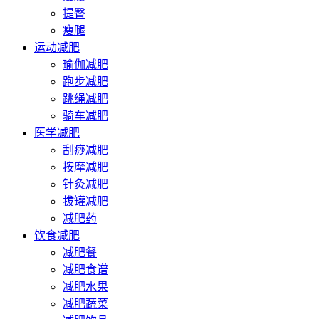
提臀
瘦腿
运动减肥
瑜伽减肥
跑步减肥
跳绳减肥
骑车减肥
医学减肥
刮痧减肥
按摩减肥
针灸减肥
拔罐减肥
减肥药
饮食减肥
减肥餐
减肥食谱
减肥水果
减肥蔬菜