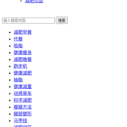
减肥饮品
搜索
减肥早餐
代餐
吸脂
健康瘦身
减肥晚餐
跑步机
健康减肥
抽脂
健康减重
动感单车
科学减肥
瘦腿方法
腿部塑形
马甲线