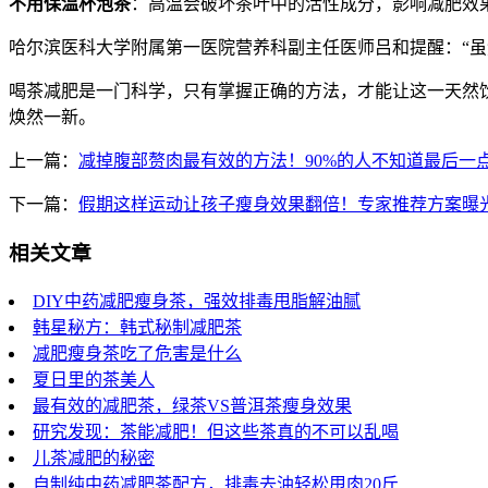
不用保温杯泡茶
​：高温会破坏茶叶中的活性成分，影响减肥效
哈尔滨医科大学附属第一医院营养科副主任医师吕和提醒：“
喝茶减肥是一门科学，只有掌握正确的方法，才能让这一天然
焕然一新。
上一篇：
减掉腹部赘肉最有效的方法！90%的人不知道最后一
下一篇：
假期这样运动让孩子瘦身效果翻倍！专家推荐方案曝
相关文章
DIY中药减肥瘦身茶，强效排毒甩脂解油腻
韩星秘方：韩式秘制减肥茶
减肥瘦身茶吃了危害是什么
夏日里的茶美人
最有效的减肥茶，绿茶VS普洱茶瘦身效果
研究发现：茶能减肥！但这些茶真的不可以乱喝
儿茶减肥的秘密
自制纯中药减肥茶配方，排毒去油轻松甩肉20斤