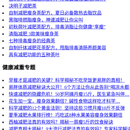
决明子减肥茶
自制减肥瘦身茶配方，夏日必备散热去脂饮品
黑咖啡燃脂瘦身，神速减肥让你尖叫
初秋荷叶减肥茶配方，排毒消脂让你健康“享瘦”
清脂减肥 3款美味瘦身茶
七种排毒瘦身的经典茶
自制纤体减肥花茶配方，甩脂排毒清肠养颜美容
具有减肥功能的五种茶叶
健康减重专题
早餐才是减肥的关键？科学揭秘不吃早饭更易胖的真相！
易胖体质减肥秘诀大公开！6个方法让你从此告别“喝凉水都
快速减肥的隐藏危机！50岁阿姨月瘦15斤，医生紧急叫停…
花生加一宝，瘦身效果翻倍？碱性食物这样吃才科学…
科学减肥的12个黄金法则！坚持这些习惯月瘦10斤不反弹
夏季减肥水果排行榜！巧吃这8种水果美容瘦身效果翻倍
西柚减肥法真的有效吗？揭秘一周瘦5斤的饮食秘诀
减肥真相大揭秘！9大流行减肥法真的有效吗？专家科学解