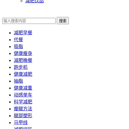
减肥饮品
搜索
减肥早餐
代餐
吸脂
健康瘦身
减肥晚餐
跑步机
健康减肥
抽脂
健康减重
动感单车
科学减肥
瘦腿方法
腿部塑形
马甲线