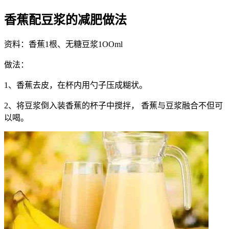
香蕉配豆浆的减肥做法
资料：香蕉1根、无糖豆浆1OOml
做法：
1、香蕉去皮，在杯内用勺子压成糊状。
2、将豆浆倒入装香蕉的杯子中搅拌， 香蕉与豆浆融合不但可
以喝。