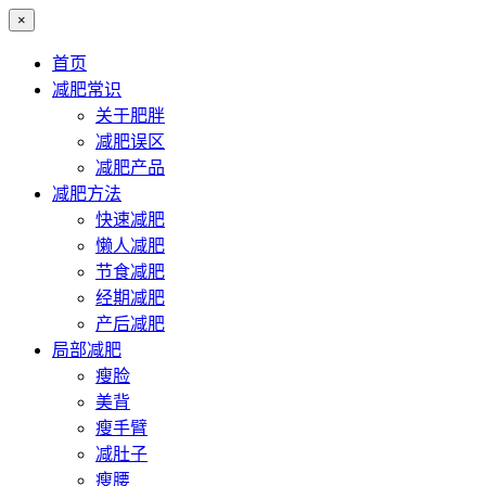
×
首页
减肥常识
关于肥胖
减肥误区
减肥产品
减肥方法
快速减肥
懒人减肥
节食减肥
经期减肥
产后减肥
局部减肥
瘦脸
美背
瘦手臂
减肚子
瘦腰