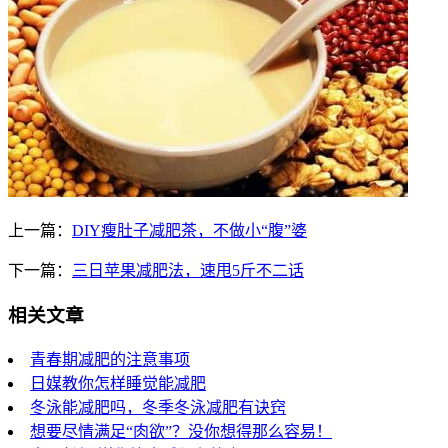
上一篇：
DIY瘦肚子减肥茶，不做小“腹”婆
下一篇：
三日苹果减肥法，速甩5斤不二话
相关文章
青春期减肥的注意事项
日媒教你怎样睡觉能减肥
冬泳能减肥吗，冬季冬泳减肥有诀窍
想要尽情满足“肉欲”？没你想得那么容易！