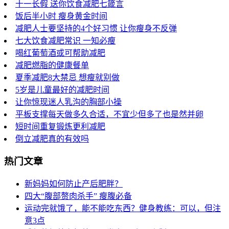
十一长假 送你饮食减肥七箴言
饭后半小时 瘦身黄金时间
减肥人士要坚持的4个好习惯 让你瘦身不反弹
七大饮食减肥常识 一知必瘦
喝红葡萄酒或可帮助减肥
减肥燃脂的健康餐单
夏季减肥8大禁忌 想瘦就别做
5岁是儿童最好的减肥时间
让你惊现迷人乳沟的胸部小操
平板支撑每天做多久合适，不宜少但多了也是然并卵
短时间重复锻炼更利减肥
倒立减肥真的有效吗
热门文章
新妈妈如何防止产后肥胖？
四大“腹部赘肉杀手” 瘦腹必备
运动完就饿了，能不能吃东西？健身教练：可以，但注
意3点