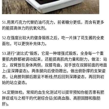
51.用黑巧克力代替奶油巧克力，前者糖分更低，而含有更多
的能提高体力的抗氧化剂。
52.在强度比较大的健身锻炼之后，吃一片抹了花生酱的全麦
面包，可以更快补充体力。
53.进行“波比式”锻炼，它是一种增强式锻炼，全身每一个重
要肌肉群都被调动起来，还能提高肌肉力量和耐力，做法：站
立，双臂放在身体两侧，双膝弯曲，双手放在双脚前面的地面
上(呈深蹲姿态)，两条腿向后使劲蹬出，做出俯卧撑的支架姿
态，让肩膀到脚后跟呈不断线;然后回到深蹲姿态，再回到初
始的站立姿态。
54.定期体检。常规的血生化测试可以提早预知你能否患有肥
胖症或与之相干的代谢综合征(如高血脂、高胆固醇和脂肪
肝)。