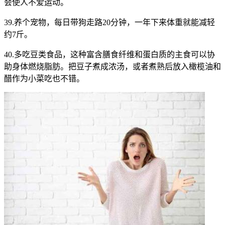
会使人不爱运动。
39.养个宠物，每日带狗走路20分钟，一年下来体重就能减轻
约7斤。
40.多吃豆类食品，这种富含膳食纤维和蛋白质的主食可以协
助身体燃烧脂肪。把豆子煮成浓汤，或者煮熟后放入橄榄油和
醋作为小菜吃也不错。