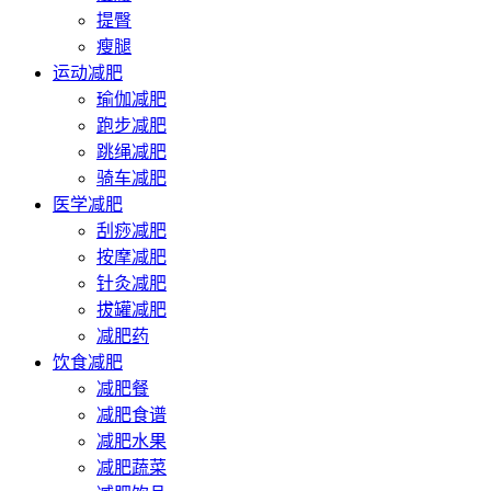
提臀
瘦腿
运动减肥
瑜伽减肥
跑步减肥
跳绳减肥
骑车减肥
医学减肥
刮痧减肥
按摩减肥
针灸减肥
拔罐减肥
减肥药
饮食减肥
减肥餐
减肥食谱
减肥水果
减肥蔬菜