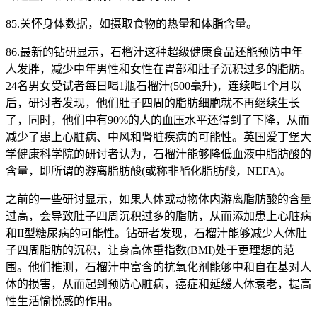
85.关怀身体数据，如摄取食物的热量和体脂含量。
86.最新的钻研显示，石榴汁这种超级健康食品还能预防中年
人发胖，减少中年男性和女性在胃部和肚子沉积过多的脂肪。
24名男女受试者每日喝1瓶石榴汁(500毫升)，连续喝1个月以
后，研讨者发现，他们肚子四周的脂肪细胞就不再继续生长
了，同时，他们中有90%的人的血压水平还得到了下降，从而
减少了患上心脏病、中风和肾脏疾病的可能性。英国爱丁堡大
学健康科学院的研讨者认为，石榴汁能够降低血液中脂肪酸的
含量，即所谓的游离脂肪酸(或称非酯化脂肪酸，NEFA)。
之前的一些研讨显示，如果人体或动物体内游离脂肪酸的含量
过高，会导致肚子四周沉积过多的脂肪，从而添加患上心脏病
和II型糖尿病的可能性。钻研者发现，石榴汁能够减少人体肚
子四周脂肪的沉积，让身高体重指数(BMI)处于更理想的范
围。他们推测，石榴汁中富含的抗氧化剂能够中和自在基对人
体的损害，从而起到预防心脏病，癌症和延缓人体衰老，提高
性生活愉悦感的作用。