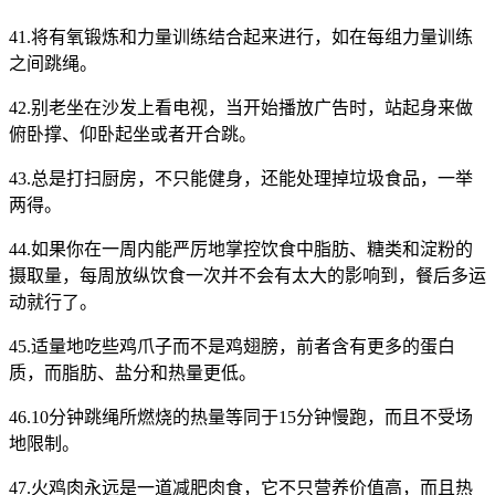
41.将有氧锻炼和力量训练结合起来进行，如在每组力量训练
之间跳绳。
42.别老坐在沙发上看电视，当开始播放广告时，站起身来做
俯卧撑、仰卧起坐或者开合跳。
43.总是打扫厨房，不只能健身，还能处理掉垃圾食品，一举
两得。
44.如果你在一周内能严厉地掌控饮食中脂肪、糖类和淀粉的
摄取量，每周放纵饮食一次并不会有太大的影响到，餐后多运
动就行了。
45.适量地吃些鸡爪子而不是鸡翅膀，前者含有更多的蛋白
质，而脂肪、盐分和热量更低。
46.10分钟跳绳所燃烧的热量等同于15分钟慢跑，而且不受场
地限制。
47.火鸡肉永远是一道减肥肉食，它不只营养价值高，而且热