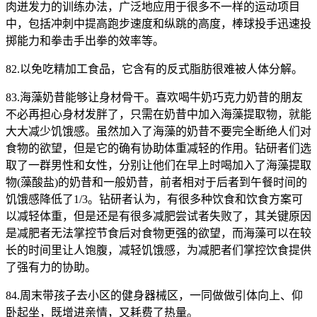
肉迸发力的训练办法，广泛地应用于很多不一样的运动项目
中，包括冲刺中提高跑步速度和纵跳的高度，棒球投手迅速投
掷能力和拳击手出拳的效率等。
82.以免吃精加工食品，它含有的反式脂肪很难被人体分解。
83.海藻奶昔能够让身材骨干。喜欢喝牛奶巧克力奶昔的朋友
不必再担心身材发胖了，只需在奶昔中加入海藻提取物，就能
大大减少饥饿感。虽然加入了海藻的奶昔不要完全断绝人们对
食物的欲望，但是它的确有协助体重减轻的作用。钻研者们选
取了一群男性和女性，分别让他们在早上时喝加入了海藻提取
物(藻酸盐)的奶昔和一般奶昔，前者相对于后者到午餐时间的
饥饿感降低了1/3。钻研者认为，有很多种饮食和饮食方案可
以减轻体重，但是还是有很多减肥尝试者失败了，其关键原因
是减肥者无法掌控节食后对食物更强的欲望，而海藻可以在较
长的时间里让人饱腹，减轻饥饿感，为减肥者们掌控饮食提供
了强有力的协助。
84.周末带孩子去小区的健身器械区，一同做做引体向上、仰
卧起坐，既增进亲情，又耗费了热量。