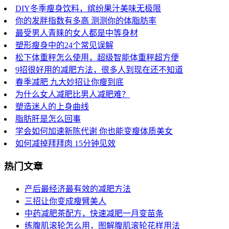
DIY冬季瘦身饮料，缤纷果汁美味无极限
你的发胖指数有多高 测测你的体脂肪率
最受男人青睐的女人都是中等身材
塑形瘦身中的24个常见误解
松下体重秤怎么使用，超级智能体重秤超方便
9招很好用的减肥方法，很多人到现在还不知道
春季减肥 九大妙招让你瘦到底
为什么女人减肥比男人减肥难？
塑造迷人的上身曲线
脂肪肝是怎么回事
学会如何加速新陈代谢 你也能变瘦体质美女
如何减掉拜拜肉 15分钟见效
热门文章
产后最经济最有效的减肥方法
三招让你变成瘦臂美人
中药减肥茶配方，快速减肥一月变苗条
练腹肌滚轮怎么用，图解腹肌滚轮花样用法