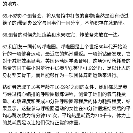
的地方。
65.不妨办个聚餐会，将从餐馆中打包的食物(当然是没有动过
筷子的)带到办公室与同事们一同分享，不能积存在冰箱里。
66.聚餐的时候先把蔬菜和水果吃完，炸薯条先放在一边。
67.和朋友一同转转呼啦圈。呼啦圈是上个世纪50年代开始流
行的一项健身运动，最近它的热潮重返。一项新钻研发现，它
对于减肥效果显著。美国运动医学会证明，这项运动所耗费的
热量等同于每小时步行4-4.5英里(1英里≈1.6公里)，足以让人的
身材坚实骨干，而且能够作为一项团体舞蹈运动来进行。
钻研者选取了16名年龄在16-59岁之间的女性，她们都总是参
与经过精心编排的呼啦圈锻炼课程，测量了她们的氧气耗费
量、心跳速度和完成30分钟呼啦圈课程后的体力耗费程度，结
果显示，这些参与呼啦圈运动的女性在30分钟锻炼结束后的平
均心跳次数为每分钟151次，平均热量耗费为210千卡，体力上
的总耗费足以让她们保持正常的体重。