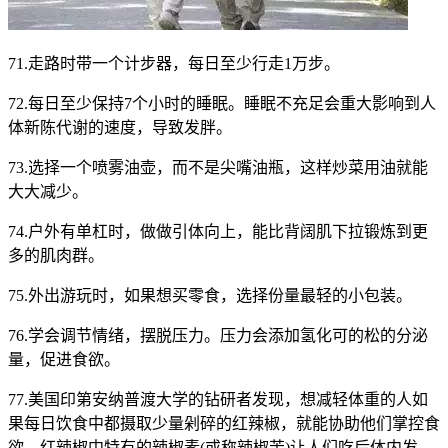
71.走路时带一个计步器，每日至少行走1万步。
72.每日至少保持7个小时的睡眠。睡眠不充足会重大影响到人
体新陈代谢的速度，导致发胖。
73.选择一个喷雾油壶，而不是尖嘴油瓶，这样炒菜用油就能
大大减少。
74.户外有单杠时，做做引体向上，能比背阔肌下拉锻炼到更
多的肌肉群。
75.外出游玩时，如果想买零食，选择份量最轻的小包装。
76.学会调节情绪，摆脱压力。压力会添加氢化可的松的分泌
量，促进食欲。
77.美国印第安纳普渡大学的钻研者发现，想减轻体重的人如
果每日饮食中都摄取少量剁碎的红辣椒，就能协助他们掌控食
欲。红辣椒中特有的辣椒素(或称辣椒苦)让人们吃后体内发