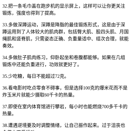
32.把一条毛巾盖在跑步机的显示屏上，这样可以让你更关注
锻炼，强度也得到了提高。
33.多做深蹲运动，深蹲是降脂的最佳锻炼形式，这是由于深
蹲运用到了人体较大的肌肉群，包括臀大肌、股四头肌、月国
绳肌和竖脊肌，只需姿态正确、负重量适中、组次合理，就能
奏效。
34.多做肚子肌肉练习，仰卧起坐和卷腹都能够。如果在几组
锻炼中还能负重进行，功效就更好了。
35.少吃糖，每日不能超过72克。
36.看电影时吃点零食不碍事，但是选择100克的爆米花而不是
炸玉米片就能少摄取60千卡的热量。
37.即使在室内体育馆进行攀岩，每小时也能燃烧700多千卡的
热量。
38.遭遇逆境要及时调整情绪，让自己振作起来。过于沮丧也