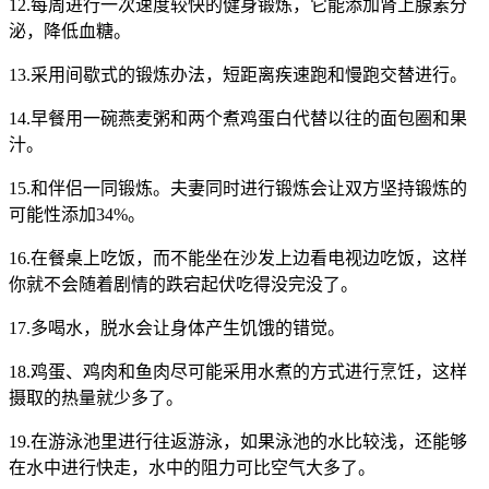
12.每周进行一次速度较快的健身锻炼，它能添加肾上腺素分
泌，降低血糖。
13.采用间歇式的锻炼办法，短距离疾速跑和慢跑交替进行。
14.早餐用一碗燕麦粥和两个煮鸡蛋白代替以往的面包圈和果
汁。
15.和伴侣一同锻炼。夫妻同时进行锻炼会让双方坚持锻炼的
可能性添加34%。
16.在餐桌上吃饭，而不能坐在沙发上边看电视边吃饭，这样
你就不会随着剧情的跌宕起伏吃得没完没了。
17.多喝水，脱水会让身体产生饥饿的错觉。
18.鸡蛋、鸡肉和鱼肉尽可能采用水煮的方式进行烹饪，这样
摄取的热量就少多了。
19.在游泳池里进行往返游泳，如果泳池的水比较浅，还能够
在水中进行快走，水中的阻力可比空气大多了。