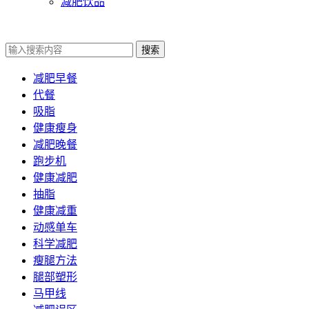
减肥饮品
搜索
减肥早餐
代餐
吸脂
健康瘦身
减肥晚餐
跑步机
健康减肥
抽脂
健康减重
动感单车
科学减肥
瘦腿方法
腿部塑形
马甲线