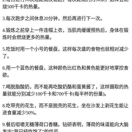
烧500千卡的热量。
3.每次跑步之间休息20分钟，然后再进行下一次。
4.锻炼之前穿上一件连帽上衣，当肌肉缓缓预热后，身体在锻
炼时会燃烧更多的热量。
5.吃饭时用一个小号的餐盘，这样每次盛的食物也就相对减少
了。
6.用一个蓝色的餐盘，这种颜色比红色和黄色能更好地掌控食
欲。
7.喝脱脂酸奶，而不能再吃酸奶酪和蛋黄酱了，这样摄取的热
量就能分别减少100千卡和700千卡(每半杯的份量)。
8.吃带壳的花生，而不是脱壳的花生，坐在沙发上剥花生能让
进食量减少50%。
9.餐后咀嚼无糖薄荷口香糖。钻研表明，薄荷的味道能向大脑
发出“我已经吃饱了”的信号。