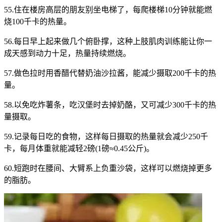
55.住在楼房高层的朋友别坐电梯了，每爬楼梯10分钟就能燃
烧100千卡的热量。
56.每日早上起来做几个俯卧撑，这种上肢肌肉训练能让你一
成天感到动力十足，热量持续燃烧。
57.做色拉时用香醋代替奶油沙拉酱，能减少摄取200千卡的热
量。
58.以免吃炸薯条，吃汉堡时去掉奶酪，又可减少300千卡的热
量摄取。
59.记录每日吃的食物，这样每日摄取的热量就会减少250千
卡，每月体重就能减轻2磅(1磅≈0.45公斤)。
60.短跑时在腰间、大臂系上负重沙袋，这样可以燃烧掉更多
的脂肪。