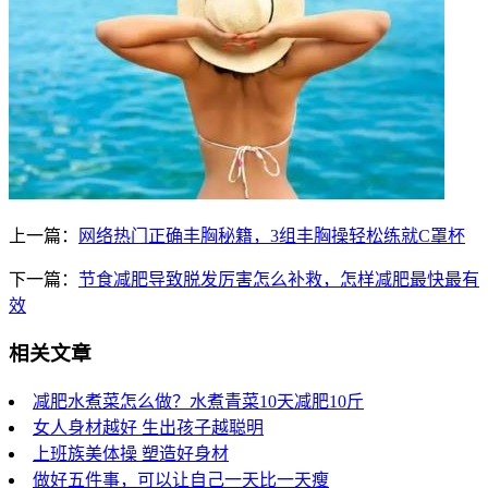
上一篇：
网络热门正确丰胸秘籍，3组丰胸操轻松练就C罩杯
下一篇：
节食减肥导致脱发厉害怎么补救，怎样减肥最快最有
效
相关文章
减肥水煮菜怎么做？水煮青菜10天减肥10斤
女人身材越好 生出孩子越聪明
上班族美体操 塑造好身材
做好五件事，可以让自己一天比一天瘦