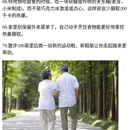
68.特地想吃甜食的时候，吃一块软糖或传统的关东糖(麦芽，
小米制成)，而不是巧克力冰激凌或点心，这样就会少摄取200
千卡的热量。
69.家里别保留外卖菜单了，自己动手烹饪食物能更好地掌控
热量摄取。
70.散步500英里后换一双新的运动鞋，新鞋能让你走起路来更
带劲。