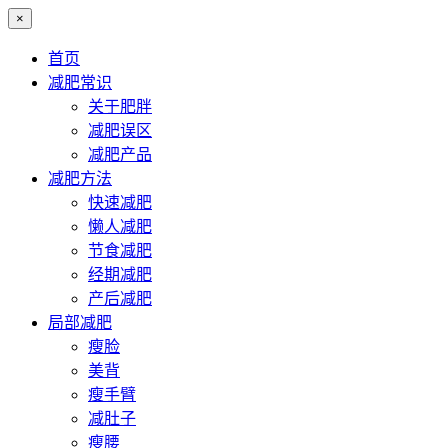
×
首页
减肥常识
关于肥胖
减肥误区
减肥产品
减肥方法
快速减肥
懒人减肥
节食减肥
经期减肥
产后减肥
局部减肥
瘦脸
美背
瘦手臂
减肚子
瘦腰