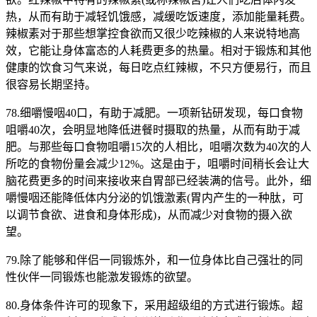
热，从而有助于减轻饥饿感，减缓吃饭速度，添加能量耗费。
辣椒素对于那些想掌控食欲而又很少吃辣椒的人来说特地高
效，它能让身体富态的人耗费更多的热量。相对于锻炼和其他
健康的饮食习气来说，每日吃点红辣椒，不只方便易行，而且
很容易长期坚持。
78.细嚼慢咽40口，有助于减肥。一项新钻研发现，每口食物
咀嚼40次，会明显地降低进餐时摄取的热量，从而有助于减
肥。与那些每口食物咀嚼15次的人相比，咀嚼次数为40次的人
所吃的食物份量会减少12%。这是由于，咀嚼时间稍长会让大
脑花费更多的时间来接收来自胃部已经装满的信号。此外，细
嚼慢咽还能降低体内分泌的饥饿激素(胃内产生的一种肽，可
以调节食欲、进食和身体形成)，从而减少对食物的摄入欲
望。
79.除了能够和伴侣一同锻炼外，和一位身体比自己强壮的同
性伙伴一同锻炼也能激发锻炼的欲望。
80.身体条件许可的现象下，采用超级组的方式进行锻炼。超