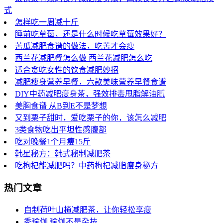
式
怎样吃一周减十斤
睡前吃草莓，还是什么时候吃草莓效果好？
苦瓜减肥食谱的做法，吃苦才会瘦
西兰花减肥餐怎么做 西兰花减肥怎么吃
适合贪吃女性的饮食减肥妙招
减肥瘦身营养早餐，六款美味营养早餐食谱
DIY中药减肥瘦身茶，强效排毒甩脂解油腻
美胸食谱 从B到E不是梦想
又到栗子甜时，爱吃栗子的你，该怎么减肥
3类食物吃出平坦性感腹部
吃对晚餐1个月瘦15斤
韩星秘方：韩式秘制减肥茶
吃枸杞能减肥吗？中药枸杞减脂瘦身秘方
热门文章
自制荷叶山楂减肥茶，让你轻松享瘦
秀瑜伽 瑜伽不是杂技