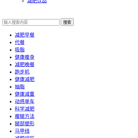
减肥饮品
搜索
减肥早餐
代餐
吸脂
健康瘦身
减肥晚餐
跑步机
健康减肥
抽脂
健康减重
动感单车
科学减肥
瘦腿方法
腿部塑形
马甲线