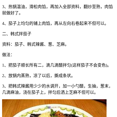
3、热锅温油，滑松肉馅，再加入全部资料，翻炒至熟，肉馅
就做好了。
4、茄子上均匀的铺上肉馅，再从左向右卷起来不但可以。
二、韩式拌茄子
资料：茄子、韩式辣酱、葱、芝麻。
做法：
1、把茄子顺长所有二，滴几滴醋拌匀(这样茄子不会变色)。
2、放锅内蒸熟，凉了以后，撕成条状。
3、把韩式辣酱用少少的水调开，加一小勺醋，生抽，葱末，
几滴麻油，浇在茄子上，拌匀后洒上芝麻不但可以。