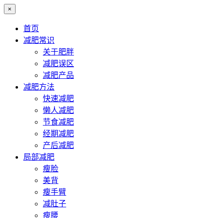
×
首页
减肥常识
关于肥胖
减肥误区
减肥产品
减肥方法
快速减肥
懒人减肥
节食减肥
经期减肥
产后减肥
局部减肥
瘦脸
美背
瘦手臂
减肚子
瘦腰