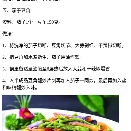
五、茄子豆角
资料：茄子1个，豆角150克。
做法：
1、将洗净的茄子切断、豆角切节、大蒜剁细、干辣椒切断。
2、把豆角加水煮断生、茄子用油炸软。
3、锅里留适量油煎至6层热后放入大蒜和干辣椒爆香
4、入半成品豆角翻炒片刻再加入茄子一同炒，最后再加入盐
和味精翻炒入味。