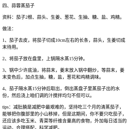
四、蒜蓉蒸茄子
资料：茄子2根、蒜头、生姜、葱花、生抽、糖、盐、鸡精。
做法：
1、茄子去皮，将茄子切成10cm左右的长条，蒜头，生姜切成
末待用。
2、将茄子放在盘里，上锅隔水蒸15分钟。
3、锅中少许底油，将蒜末，姜末放入锅中翻炒，等蒜末，姜
末变色后，加点生抽，糖，盐，葱花和鸡精调味。
4、茄子隔水蒸15分钟后取出，倒出蒸盘子里蒸茄子出的水
份，然后浇上咱们调的汁搅拌均匀不但可以。
tips：减肚腩是减肥中最艰难的，坚持吃三个月的清蒸茄子，
能够把你腹部里的小山移掉，但是这期间，你不要只吃茄子，
还应该多吃玉米、青菜等纤维含量高的食物，外加每日适当的
运动，合理搭配，科学减肥。