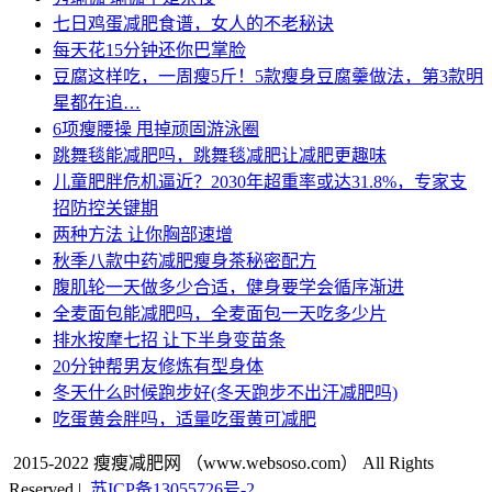
七日鸡蛋减肥食谱，女人的不老秘诀
每天花15分钟还你巴掌脸
豆腐这样吃，一周瘦5斤！5款瘦身豆腐羹做法，第3款明
星都在追…
6项瘦腰操 甩掉顽固游泳圈
跳舞毯能减肥吗，跳舞毯减肥让减肥更趣味
儿童肥胖危机逼近？2030年超重率或达31.8%，专家支
招防控关键期
两种方法 让你胸部速增
秋季八款中药减肥瘦身茶秘密配方
腹肌轮一天做多少合适，健身要学会循序渐进
全麦面包能减肥吗，全麦面包一天吃多少片
排水按摩七招 让下半身变苗条
20分钟帮男友修炼有型身体
冬天什么时候跑步好(冬天跑步不出汗减肥吗)
吃蛋黄会胖吗，适量吃蛋黄可减肥
2015-2022 瘦瘦减肥网
（www.websoso.com） All Rights
Reserved
|
苏ICP备13055726号-2